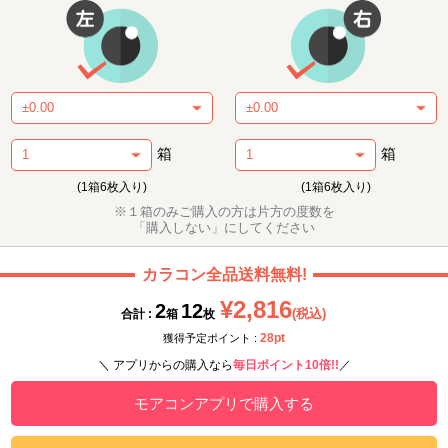
箱
箱
(1箱6枚入り)
(1箱6枚入り)
※１箱のみご購入の方は片方の度数を
「購入しない」にしてください
カラコン全品送料無料!
¥2,816
2
12
(税込)
合計 :
箱
枚
28pt
獲得予定ポイント :
＼ アプリからの購入なら
毎日ポイント10倍!!
／
モアコンアプリで購入する