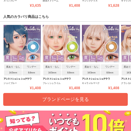
スワングレー
抹茶ストリーム
マジックグラス
キャラメ
デーNEW
ンデー
ワンデー
ンデー
¥3,435
¥1,408
¥1,628
人気のカラバリ商品はこちら
度あり・なし
ワンデー
度あり・なし
ワンデー
度あり・なし
ワンデー
度あり
14.5mm
8.6mm
14.5mm
8.6mm
14.5mm
8.6mm
14.
アシストシュシュ シュテラワ
アシストシュシュ シュテラワ
アシストシュシュ シュテラワ
アシストシ
ジェイブルー
フレッシュライム
キャラメルマーク
クラシカ
ンデー
ンデー
ンデー
ンデー
¥1,408
¥1,408
¥1,408
ブランドページを見る