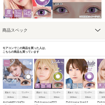
商品スペック
モアコンでこの商品を買った人は、
こちらの商品も買っています
度あり・なし
ワンデー
度あり・なし
ワンデー
度あり・なし
ワンデー
度あり
14.4mm
8.5mm
14.5mm
8.6mm
14.0mm
8.6mm
14.
エンジェルカラーバンビワン
アシストシュシュ シュテラワ
アシストシュシュ リシェイド
アシストシ