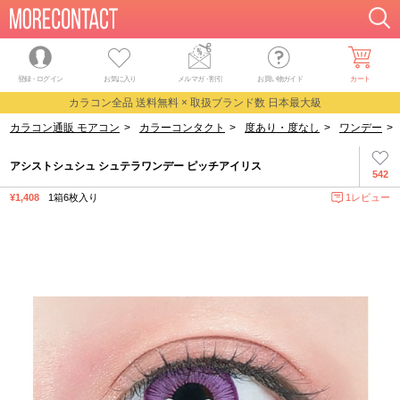
登録・ログイン
お気に入り
メルマガ
・
割引
お買い物ガイド
カート
カラコン全品 送料無料 × 取扱ブランド数 日本最大級
カラコン通販 モアコン
>
カラーコンタクト
>
度あり・度なし
>
ワンデー
>
アシストシュシュ シュテラワンデー ピッチアイリス
542
¥1,408
1箱6枚入り
1レビュー