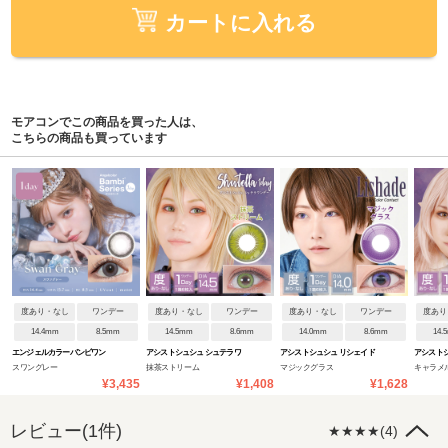
カートに入れる
モアコンでこの商品を買った人は、
こちらの商品も買っています
度あり・なし
ワンデー
度あり・なし
ワンデー
度あり・なし
ワンデー
度あり
14.4mm
8.5mm
14.5mm
8.6mm
14.0mm
8.6mm
14.
エンジェルカラーバンビワン
アシストシュシュ シュテラワ
アシストシュシュ リシェイド
アシストシ
スワングレー
抹茶ストリーム
マジックグラス
キャラメ
デーNEW
ンデー
ワンデー
ンデー
¥3,435
¥1,408
¥1,628
レビュー(1件)
★★★★(4)