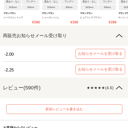
度あり・なし
ワンデー
度あり・なし
ワンデー
度あり・なし
ワンデー
度あり
14.5mm
8.6mm
14.5mm
8.6mm
14.5mm
8.6mm
14.
マランマラン
マランマラン
マランマラン
マランマ
メープルコントゥア
ミューグレージュ
ピュアリングブラウン
サンリッ
¥396
¥396
¥396
再販売お知らせメール受け取り
お知らせメールを受け取る
-2.00
お知らせメールを受け取る
-2.25
レビュー(590件)
★★★★★(4.6)
新規レビューを書き込む
お客様からのレビュー