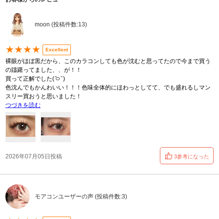
moon (投稿件数:13)
★★★★
Excellent
裸眼がほぼ黒だから、このカラコンしても色が沈むと思ってたので今まで買う
の躊躇ってました、、が！！
買って正解でした( ᷇࿀ ᷆ )
色沈んでもかんわいい！！！色味全体的にほわっとしてて、でも盛れるしマン
スリー買おうと思いました！
つづきを読む
2026年07月05日投稿
3参考になった
モアコンユーザーの声 (投稿件数:3)