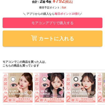
¥792
2
4
(税込)
合計 :
箱
枚
6pt
獲得予定ポイント :
＼ アプリからの購入なら
毎日ポイント10倍!!
／
モアコンアプリで購入する
カートに入れる
モアコンでこの商品を買った人は、
こちらの商品も買っています