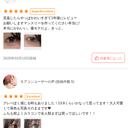
★★★★★
SuperExcellent
見返したらやっぱかわいすぎて1年後にレビュー
お願いしますマンスリーを作ってください本当に!
本当にかわいい。爆モテだよ。きっと。
2026年03月19日投稿
20参考になった
モアコンユーザーの声 (投稿件数:5)
★★★★
Excellent
グレーぽく感じる時もありました！13.8くらいかなって思ってます！大人可愛
くて発色も写真そのままです💖
ふちも程よくカラコンで全人類まずは買ってほしいです！！