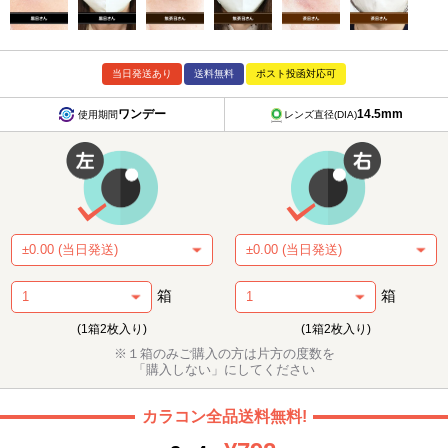
当日発送あり
送料無料
ポスト投函対応可
ワンデー
14.5mm
使用期間
レンズ直径(DIA)
箱
箱
(1箱2枚入り)
(1箱2枚入り)
※１箱のみご購入の方は片方の度数を
「購入しない」にしてください
カラコン全品送料無料!