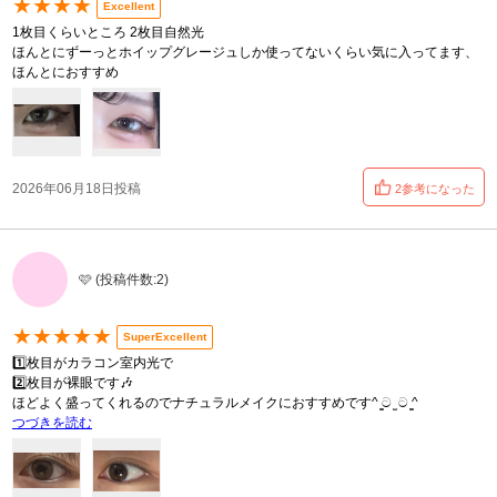
★★★★
Excellent
1枚目くらいところ 2枚目自然光
ほんとにずーっとホイップグレージュしか使ってないくらい気に入ってます、
ほんとにおすすめ
2026年06月18日投稿
2参考になった
🩷 (投稿件数:2)
★★★★★
SuperExcellent
1️⃣枚目がカラコン室内光で
2️⃣枚目が裸眼です🎶
ほどよく盛ってくれるのでナチュラルメイクにおすすめです^ ̳ට ̫ ට ̳^
つづきを読む