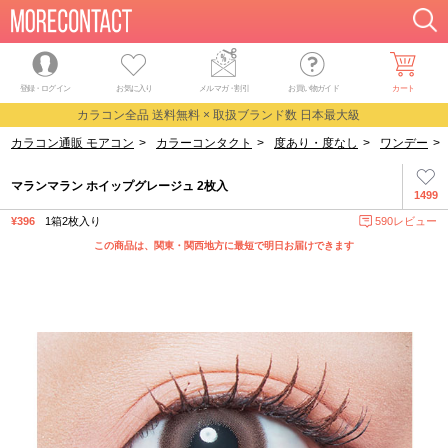
登録・ログイン
お気に入り
メルマガ
・
割引
お買い物ガイド
カート
カラコン全品 送料無料 × 取扱ブランド数 日本最大級
カラコン通販 モアコン
>
カラーコンタクト
>
度あり・度なし
>
ワンデー
>
マランマラン ホイップグレージュ 2枚入
1499
¥396
1箱2枚入り
590レビュー
この商品は、関東・関西地方に最短で明日お届けできます