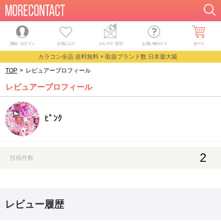
登録・ログイン
お気に入り
メルマガ
・
割引
お買い物ガイド
カート
カラコン全品 送料無料 × 取扱ブランド数 日本最大級
TOP
>
レビュアープロフィール
レビュアープロフィール
ﾋﾟﾝｸ
2
投稿件数
レビュー履歴