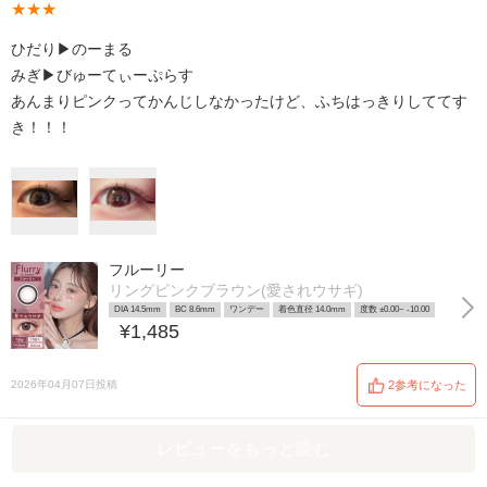
★★★
ひだり▶︎のーまる
みぎ▶︎びゅーてぃーぷらす
あんまりピンクってかんじしなかったけど、ふちはっきりしててす
き！！！
フルーリー
リングピンクブラウン(愛されウサギ)
DIA 14.5mm
BC 8.6mm
ワンデー
着色直径 14.0mm
度数 ±0.00~ -10.00
¥1,485
2026年04月07日投稿
2参考になった
レビューをもっと読む