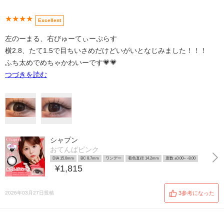
★★★★
Excellent
左のーまる、右びゅーてぃーぷらす
横2.8、たて1.5で目ちいさめだけどいがいとなじみました！！！
ふち太めでめちゃかわいーです💗💗
つづきを読む
シャプン
おてんばピンク
DIA 15.0mm
BC 8.7mm
ワンデー
着色直径 14.2mm
度数 ±0.00~ -8.00
¥1,815
2026年03月27日投稿
3参考になった