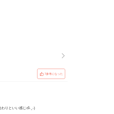
7参考になった
い感じദി- ̫ -)