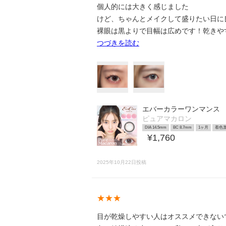
個人的には大きく感じました
けど、ちゃんとメイクして盛りたい日に良さそう
裸眼は黒よりで目幅は広めです！乾きや
つづきを読む
エバーカラーワンマンス
ピュアマカロン
DIA 14.5mm
BC 8.7mm
1ヶ月
着色直
¥1,760
2025年10月22日投稿
★★★
目が乾燥しやすい人はオススメできない