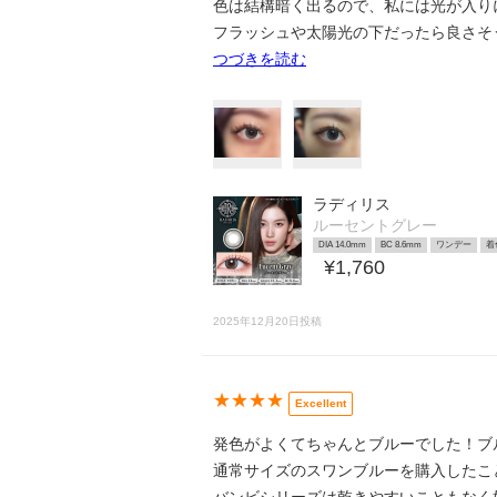
色は結構暗く出るので、私には光が入り
フラッシュや太陽光の下だったら良さそ
つづきを読む
ラディリス
ルーセントグレー
DIA 14.0mm
BC 8.6mm
ワンデー
着
¥1,760
2025年12月20日投稿
★★★★
Excellent
発色がよくてちゃんとブルーでした！ブ
通常サイズのスワンブルーを購入したことが