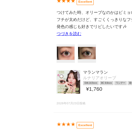
★★★★
Excellent
つけてみた時、オリーブなのかはビミョ
フチが太めだけど、すごくくっきりなフ
発色の感じも好きでリピしたいです🎶
つづきを読む
マランマラン
ルナリアオリーブ
DIA 14.5mm
BC 8.6mm
ワンデー
着
¥1,760
2026年07月23日投稿
★★★★
Excellent