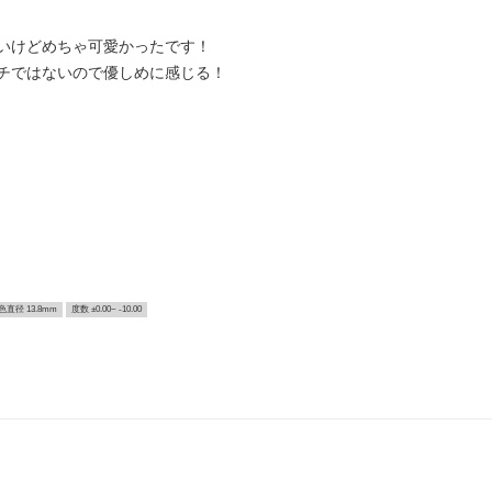
いけどめちゃ可愛かったです！
チではないので優しめに感じる！
色直径 13.8mm
度数 ±0.00~ -10.00