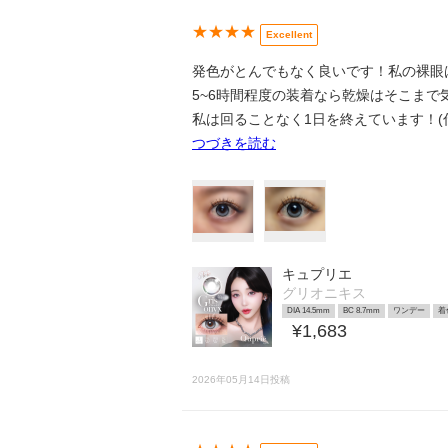
★★★★
Excellent
発色がとんでもなく良いです！私の裸眼
5~6時間程度の装着なら乾燥はそこまで
私は回ることなく1日を終えています！(
つづきを読む
キュプリエ
グリオニキス
DIA 14.5mm
BC 8.7mm
ワンデー
着
¥1,683
2026年05月14日投稿