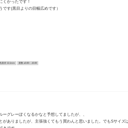
にくかったです！
うです(黒目よりの目幅広めです）
色直径 13.1mm
度数 ±0.00~ -10.00
ルーグレーぽくなるかなと予想してましたが、、
ありましたが、主張強くてもう買わんと思いました。でもSサイズはわりとい