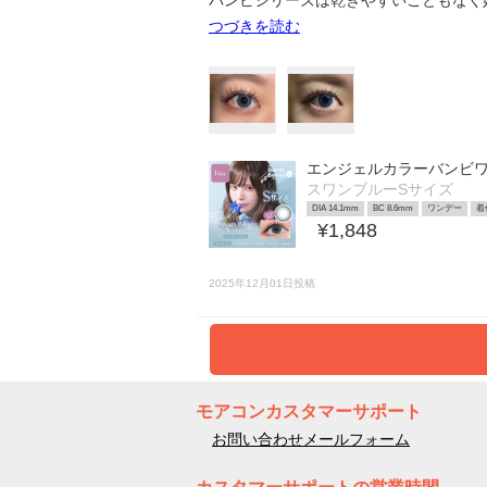
バンビシリーズは乾きやすいこともなく好きです‬ ܸ
つづきを読む
エンジェルカラーバンビワ
スワンブルーSサイズ
DIA 14.1mm
BC 8.6mm
ワンデー
着
¥1,848
2025年12月01日投稿
モアコンカスタマーサポート
お問い合わせメールフォーム