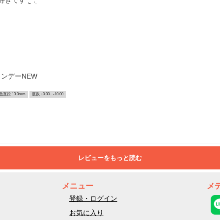
. ̫ .ܸ ‪
ンデーNEW
色直径 13.0mm
度数 ±0.00~ -10.00
レビューをもっと読む
メニュー
メ
登録・ログイン
お気に入り