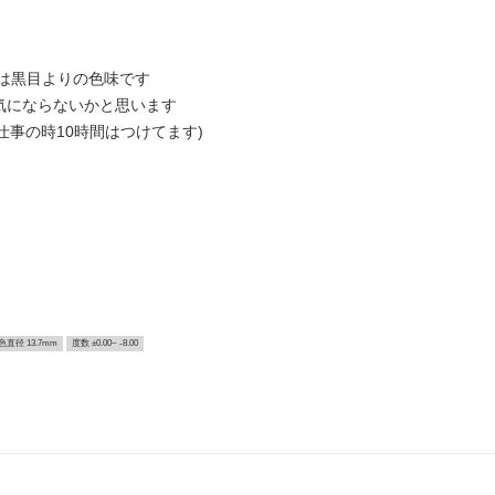
は黒目よりの色味です
気にならないかと思います
仕事の時10時間はつけてます)
色直径 13.7mm
度数 ±0.00~ -8.00