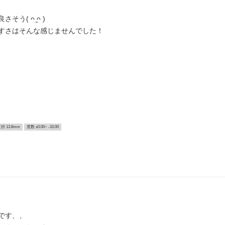
( ᴖ ̫ᴖ )
すさはそんな感じませんでした！
径 13.8mm
度数 ±0.00~ -10.00
です、、