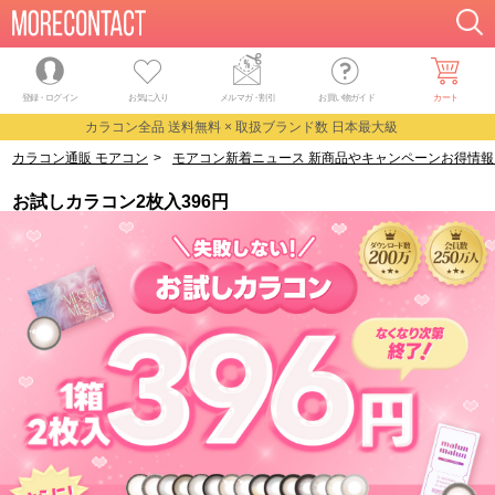
登録・ログイン
お気に入り
メルマガ
・
割引
お買い物ガイド
カート
カラコン全品 送料無料 × 取扱ブランド数 日本最大級
カラコン通販 モアコン
>
モアコン新着ニュース 新商品やキャンペーンお得情報
お試しカラコン2枚入396円