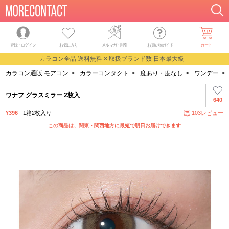
登録・ログイン
お気に入り
メルマガ
・
割引
お買い物ガイド
カート
カラコン全品 送料無料 × 取扱ブランド数 日本最大級
カラコン通販 モアコン
>
カラーコンタクト
>
度あり・度なし
>
ワンデー
>
ワナフ グラスミラー 2枚入
640
¥396
1箱2枚入り
103レビュー
この商品は、関東・関西地方に最短で明日お届けできます