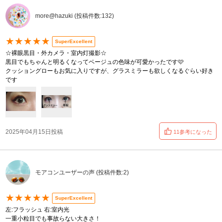
more@hazuki (投稿件数:132)
★★★★★
SuperExcellent
☆裸眼黒目・外カメラ・室内灯撮影☆
黒目でもちゃんと明るくなってベージュの色味が可愛かったです🩷
クッショングローもお気に入りですが、グラスミラーも欲しくなるぐらい好き
です
2025年04月15日投稿
11参考になった
モアコンユーザーの声 (投稿件数:2)
★★★★★
SuperExcellent
左:フラッシュ 右:室内光
一重小粒目でも事故らない大きさ！