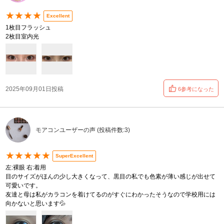
★★★★
Excellent
1枚目フラッシュ
2枚目室内光
2025年09月01日投稿
6参考になった
モアコンユーザーの声 (投稿件数:3)
★★★★★
SuperExcellent
左:裸眼 右:着用
目のサイズがほんの少し大きくなって、黒目の私でも色素が薄い感じが出せて
可愛いです。
友達と母は私がカラコンを着けてるのがすぐにわかったそうなので学校用には
向かないと思います💦