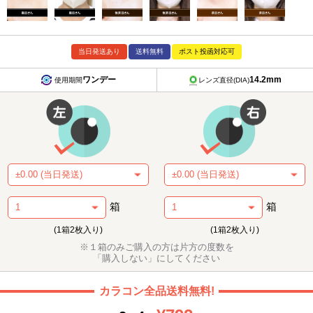
当日発送あり
送料無料
ポスト投函対応可
ワンデー
14.2mm
使用期間
レンズ直径(DIA)
箱
箱
(1箱2枚入り)
(1箱2枚入り)
※１箱のみご購入の方は片方の度数を
「購入しない」にしてください
カラコン全品送料無料!