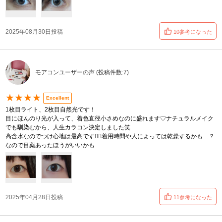
2025年08月30日投稿
10参考になった
モアコンユーザーの声 (投稿件数:7)
★★★★
Excellent
1枚目ライト、2枚目自然光です！
目にほんのり光が入って、着色直径小さめなのに盛れます♡ナチュラルメイク
でも馴染むから、人生カラコン決定しました笑
高含水なのでつけ心地は最高です✌🏻着用時間や人によっては乾燥するかも…？
なので目薬あったほうがいいかも
2025年04月28日投稿
11参考になった