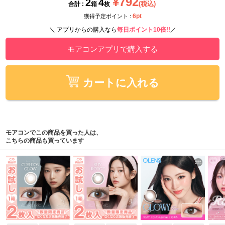
¥792
2
4
(税込)
合計 :
箱
枚
6pt
獲得予定ポイント :
＼ アプリからの購入なら
毎日ポイント10倍!!
／
モアコンアプリで購入する
カートに入れる
モアコンでこの商品を買った人は、
こちらの商品も買っています