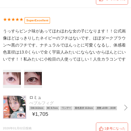
★★★★★
SuperExcellent
うっすらピンク味があってほわほわな女の子になります！！公式画
像ほどはっきりしたネイビーのフチはないです、ほぼダークブラウ
ン〜黒のフチです。ナチュラルでほんっとに可愛くなるし、体感着
色直径は13.0くらいで全く宇宙人みたいにならないからほんとにい
いです！！私みたいに小粒目の人使ってほしい！人生カラコンです
ロミュ
ぺブルフィグ
DIA 14.2mm
BC 8.7mm
ワンデー
着色直径 13.2mm
度数 ±0.00~ -10.00
¥1,705
2026年01月02日投稿
1参考になった