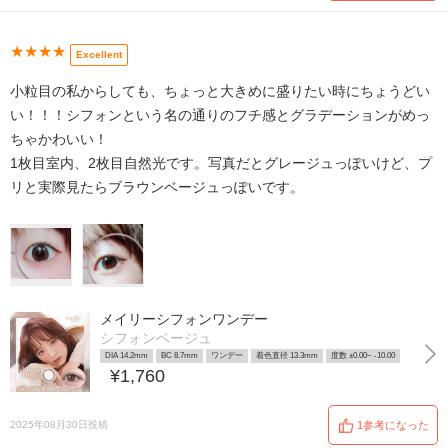
★★★★
Excellent
小粒目の私からしても、ちょっと大きめに盛りたい時にちょうどい
い！！！シフォンという名の通りのフチ感とグラデーションがめっ
ちゃかわいい！
1枚目室内、2枚目自然光です。写真だとグレージュっぽいけど、プ
リと実際見たらブラウンベージュっぽいです。
メイリーシフォンワンデー
シフォンベージュ
DIA 14.2mm
BC 8.7mm
ワンデー
着色直径 13.3mm
度数 ±0.00~ -10.00
¥1,760
2025年08月30日投稿
1参考になった