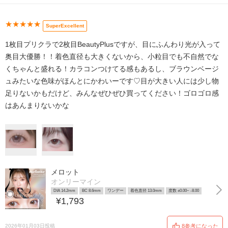
★★★★★
SuperExcellent
1枚目プリクラで2枚目BeautyPlusですが、目にふんわり光が入って
奥目大優勝！！着色直径も大きくないから、小粒目でも不自然でな
くちゃんと盛れる！カラコンつけてる感もあるし、ブラウンベージ
ュみたいな色味がほんとにかわいーです♡目が大きい人には少し物
足りないかもだけど、みんなぜひぜひ買ってください！ゴロゴロ感
はあんまりないかな
メロット
オンリーマイン
DIA 14.2mm
BC 8.6mm
ワンデー
着色直径 13.0mm
度数 ±0.00~ -8.00
¥1,793
2026年01月03日投稿
8参考になった