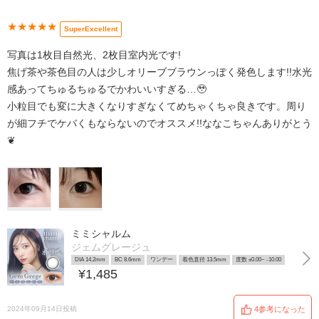
★★★★★
SuperExcellent
写真は1枚目自然光、2枚目室内光です!
焦げ茶や茶色目の人は少しオリーブブラウンっぽく発色します!!水光
感あってちゅるちゅるでかわいいすぎる…🥹
小粒目でも変に大きくなりすぎなくてめちゃくちゃ良きです。周り
が細フチでケバくもならないのでオススメ!!ななこちゃんありがとう
❦
ミミシャルム
ジェムグレージュ
DIA 14.2mm
BC 8.6mm
ワンデー
着色直径 13.5mm
度数 ±0.00~ -10.00
¥1,485
2024年09月14日投稿
4参考になった