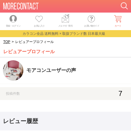
登録・ログイン
お気に入り
メルマガ
・
割引
お買い物ガイド
カート
カラコン全品 送料無料 × 取扱ブランド数 日本最大級
TOP
>
レビュアープロフィール
レビュアープロフィール
モアコンユーザーの声
7
投稿件数
レビュー履歴