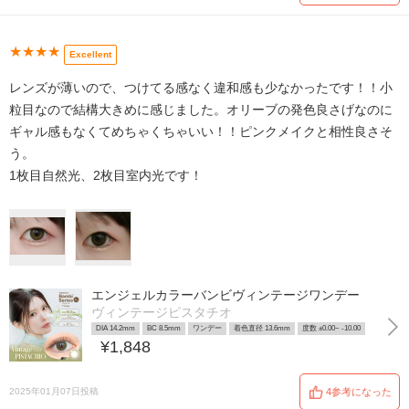
★★★★
Excellent
レンズが薄いので、つけてる感なく違和感も少なかったです！！小
粒目なので結構大きめに感じました。オリーブの発色良さげなのに
ギャル感もなくてめちゃくちゃいい！！ピンクメイクと相性良さそ
う。
1枚目自然光、2枚目室内光です！
エンジェルカラーバンビヴィンテージワンデー
ヴィンテージピスタチオ
DIA 14.2mm
BC 8.5mm
ワンデー
着色直径 13.6mm
度数 ±0.00~ -10.00
¥1,848
2025年01月07日投稿
4参考になった