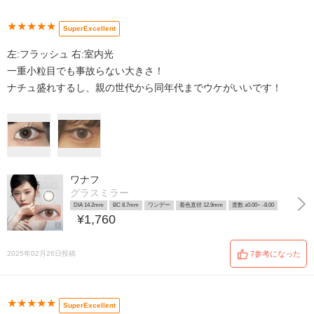
★★★★★
SuperExcellent
左:フラッシュ 右:室内光
一重小粒目でも事故らない大きさ！
ナチュ盛れするし、親の世代から同年代までウケがいいです！
ワナフ
グラスミラー
DIA 14.2mm
BC 8.7mm
ワンデー
着色直径 12.9mm
度数 ±0.00~ -8.00
¥1,760
2025年02月26日投稿
7参考になった
★★★★★
SuperExcellent