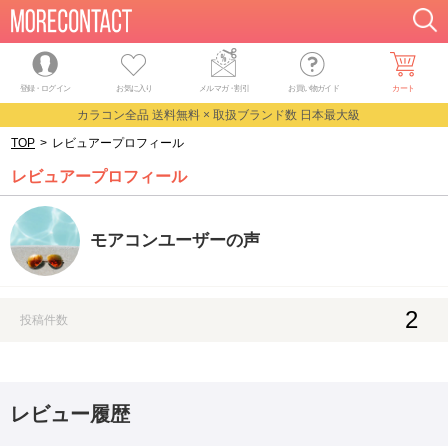
登録・ログイン
お気に入り
メルマガ
・
割引
お買い物ガイド
カート
カラコン全品 送料無料 × 取扱ブランド数 日本最大級
TOP
>
レビュアープロフィール
レビュアープロフィール
モアコンユーザーの声
2
投稿件数
レビュー履歴