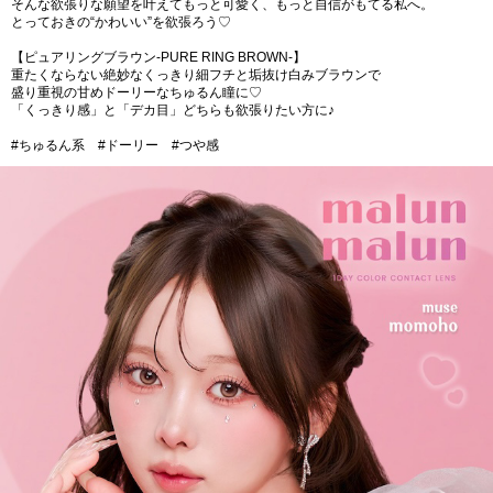
そんな欲張りな願望を叶えてもっと可愛く、もっと自信がもてる私へ。
とっておきの“かわいい”を欲張ろう♡
【ピュアリングブラウン-PURE RING BROWN-】
重たくならない絶妙なくっきり細フチと垢抜け白みブラウンで
盛り重視の甘めドーリーなちゅるん瞳に♡
「くっきり感」と「デカ目」どちらも欲張りたい方に♪
#ちゅるん系 #ドーリー #つや感