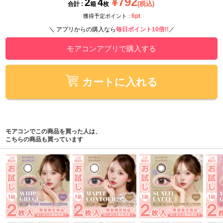
¥792
2
4
(税込)
合計 :
箱
枚
6pt
獲得予定ポイント :
＼ アプリからの購入なら
毎日ポイント10倍!!
／
モアコンアプリで購入する
カートに入れる
モアコンでこの商品を買った人は、
こちらの商品も買っています