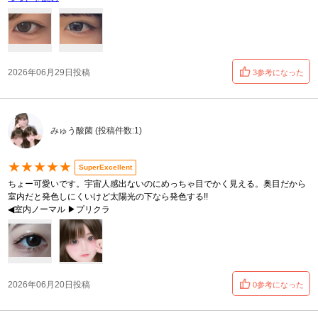
2026年06月29日投稿
3参考になった
みゅう酸菌 (投稿件数:1)
★★★★★
SuperExcellent
ちょー可愛いです。宇宙人感出ないのにめっちゃ目でかく見える。奥目だから
室内だと発色しにくいけど太陽光の下なら発色する!!
◀︎室内ノーマル ▶プリクラ
2026年06月20日投稿
0参考になった