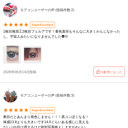
モアコンユーザーの声 (投稿件数:2)
★★★★★
SuperExcellent
1枚目無加工2枚目ブェルアです！着色直径もそんなに大きくかんじなかった
し、宇宙人みたいになりませんでした👽🩷
2026年06月14日投稿
0参考になった
モアコンユーザーの声 (投稿件数:3)
★★★★★
SuperExcellent
奥目だとあんまり発色しません！！！黒コンぽくなる！
体感13.8よりも大きいです14.0ぐらいある感じに見える
だいぶ白目は埋まるけど絶対写真映えしますかわいい