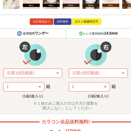
当日発送あり
送料無料
ポスト投函対応可
ワンデー
14.5mm
使用期間
レンズ直径(DIA)
箱
箱
(1箱2枚入り)
(1箱2枚入り)
※１箱のみご購入の方は片方の度数を
「購入しない」にしてください
カラコン全品送料無料!