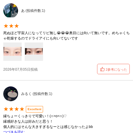
あ (投稿件数:1)
★★★
死ぬほど宇宙人になってリピ無し😭😭😭奥目には向いて無いです。めちゃくち
ゃ乾燥するのでドライアイにも向いてないです
2026年07月05日投稿
2参考になった
みるく (投稿件数:1)
★★★★
Excellent
縁ちょーくっきりで可愛い！(∩˃o˂∩)♡
縁感好きな人は好みだと思う！
個人的にはそんな大きすぎるなーとは感じなかったよbb
つづきを読む