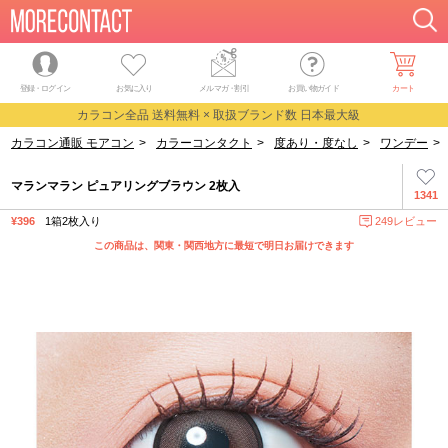
登録・ログイン
お気に入り
メルマガ
・
割引
お買い物ガイド
カート
カラコン全品 送料無料 × 取扱ブランド数 日本最大級
カラコン通販 モアコン
>
カラーコンタクト
>
度あり・度なし
>
ワンデー
>
マランマラン ピュアリングブラウン 2枚入
1341
¥396
1箱2枚入り
249レビュー
この商品は、関東・関西地方に最短で明日お届けできます