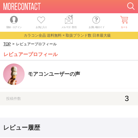
登録・ログイン
お気に入り
メルマガ
・
割引
お買い物ガイド
カート
カラコン全品 送料無料 × 取扱ブランド数 日本最大級
TOP
>
レビュアープロフィール
レビュアープロフィール
モアコンユーザーの声
3
投稿件数
レビュー履歴