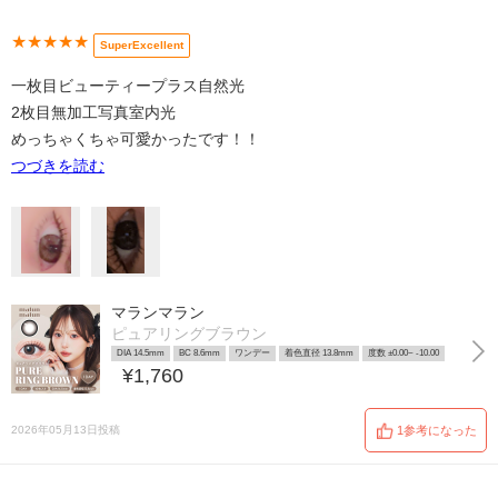
★★★★★
SuperExcellent
一枚目ビューティープラス自然光
2枚目無加工写真室内光
めっちゃくちゃ可愛かったです！！
つづきを読む
マランマラン
ピュアリングブラウン
DIA 14.5mm
BC 8.6mm
ワンデー
着色直径 13.8mm
度数 ±0.00~ -10.00
¥1,760
2026年05月13日投稿
1参考になった