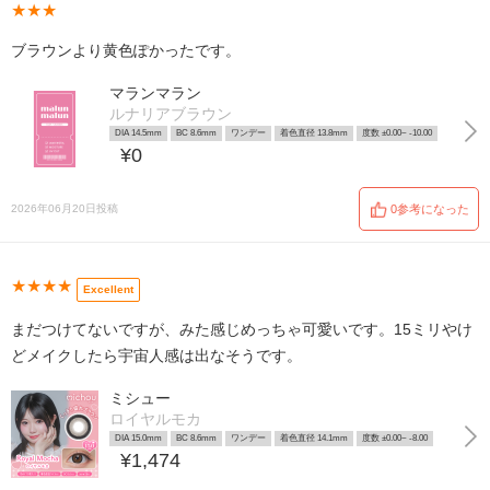
★★★
ブラウンより黄色ぽかったです。
マランマラン
ルナリアブラウン
DIA 14.5mm
BC 8.6mm
ワンデー
着色直径 13.8mm
度数 ±0.00~ -10.00
¥0
2026年06月20日投稿
0参考になった
★★★★
Excellent
まだつけてないですが、みた感じめっちゃ可愛いです。15ミリやけ
どメイクしたら宇宙人感は出なそうです。
ミシュー
ロイヤルモカ
DIA 15.0mm
BC 8.6mm
ワンデー
着色直径 14.1mm
度数 ±0.00~ -8.00
¥1,474