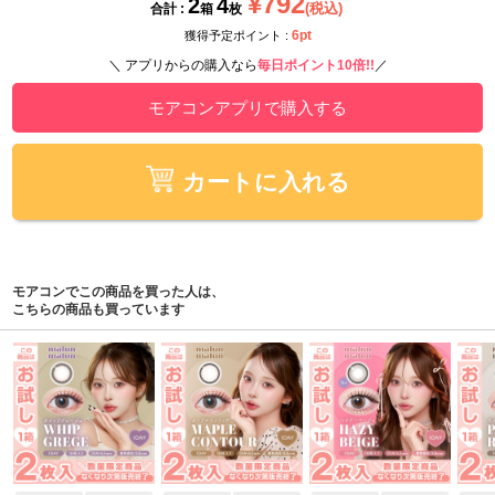
¥792
2
4
(税込)
合計 :
箱
枚
6pt
獲得予定ポイント :
＼ アプリからの購入なら
毎日ポイント10倍!!
／
モアコンアプリで購入する
カートに入れる
モアコンでこの商品を買った人は、
こちらの商品も買っています