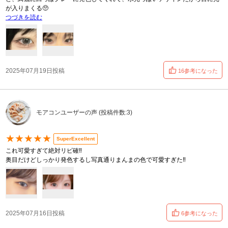
が入りまくる🥺
つづきを読む
2025年07月19日投稿
16参考になった
モアコンユーザーの声 (投稿件数:3)
★★★★★
SuperExcellent
これ可愛すぎて絶対リピ確‼️
奥目だけどしっかり発色するし写真通りまんまの色で可愛すぎた‼️
2025年07月16日投稿
6参考になった