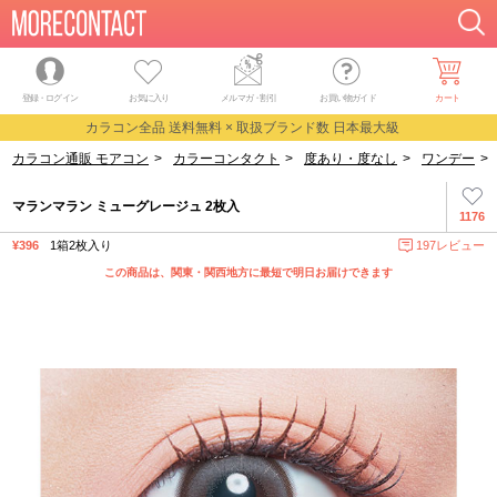
登録・ログイン
お気に入り
メルマガ
・
割引
お買い物ガイド
カート
カラコン全品 送料無料 × 取扱ブランド数 日本最大級
カラコン通販 モアコン
>
カラーコンタクト
>
度あり・度なし
>
ワンデー
>
マランマラン ミューグレージュ 2枚入
1176
¥396
1箱2枚入り
197レビュー
この商品は、関東・関西地方に最短で明日お届けできます