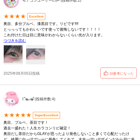
モアコンユーザーの声 (投稿件数:2)
★★★★
Excellent
奥目、多分ブルベ、漆黒目です。リピです‼️‼️
とっっってもかわいいです使って後悔しないです！！！！
これ付けた日は目に意味がわからないくらい光が入ります。
つづきを読む
2025年08月05日投稿
10参考になった
꒰՞ɞ̴̶̷̥⩊ɞ̴̶̷̥꒱֯ (投稿件数:4)
★★★★★
SuperExcellent
奥目、ブルベ、茶目です！
過去一盛れた！人生カラコンリピ確定！
奥目だし茶目だからGLAYが思ったより発色しないこと多くて心配だったけ
ど、綺麗に白っぽグレーに発色してくれて、水光っぽいデザインだから目に光