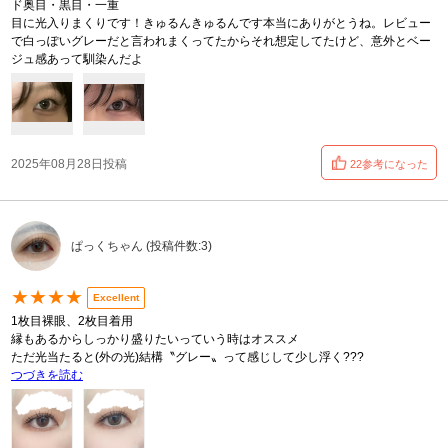
ド奥目・黒目・一重
目に光入りまくりです！きゅるんきゅるんです本当にありがとうね。レビュー
で白っぽいグレーだと言われまくってたからそれ想定してたけど、意外とベー
ジュ感あって馴染んだよ
2025年08月28日投稿
22参考になった
ぱっくちゃん (投稿件数:3)
★★★★
Excellent
1枚目裸眼、2枚目着用
縁もあるからしっかり盛りたいっていう時はオススメ
ただ光当たると(外の光)結構〝グレー〟って感じして少し浮く???
つづきを読む