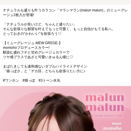
ナチュラルも盛りも叶うカラコン「マランマラン(malun malun)」のミューグレ
ージュ2枚入が登場!
「ナチュラルが良いけど、ちゃんと盛りたい」
そんな欲張りな願望を叶えてもっと可愛く、もっと自信がもてる私へ。
とっておきの“かわいい”を欲張ろう♡
【ミューグレージュ-MEW GREGE-】
momohoプロデュースカラー!
馴染む盛れフチと甘めグレージュカラーで
ツヤ感プラスであざと可愛いきゅるん瞳に♡
まばたきしても違和感ないダブルハイライトデザイン
「猫っぽさ」と「デカ目」どちらも欲張りたい方に♪
#ワンホン #猫っぽ #3トーン水光