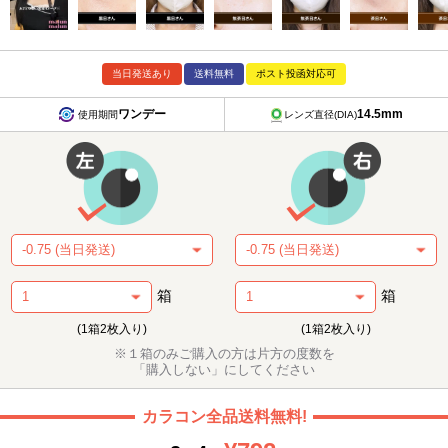
当日発送あり
送料無料
ポスト投函対応可
ワンデー
14.5mm
使用期間
レンズ直径(DIA)
箱
箱
(1箱2枚入り)
(1箱2枚入り)
※１箱のみご購入の方は片方の度数を
「購入しない」にしてください
カラコン全品送料無料!