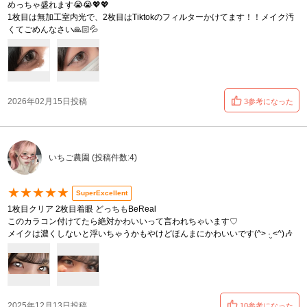
めっちゃ盛れます😭😭💖💖
1枚目は無加工室内光で、2枚目はTiktokのフィルターかけてます！！メイク汚
くてごめんなさい🙏🏻💦
2026年02月15日投稿
3参考になった
いちご農園 (投稿件数:4)
★★★★★
SuperExcellent
1枚目クリア 2枚目着眼 どっちもBeReal
このカラコン付けてたら絶対かわいいって言われちゃいます♡
メイクは濃くしないと浮いちゃうかもやけどほんまにかわいいです(^> ·̮ <^)🎶
2025年12月13日投稿
10参考になった