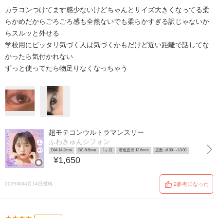
カラコンつけてます感少ないけどちゃんとサイズ大きくなってる柔
らかめだからごろごろ感も全然ないでも柔らかすぎる訳じゃないか
らスルッと外せる
学校用にピッタリ気づく人は気づくかもだけど近い距離で話してな
かったら気付かれない
ずっと使ってたら物足りなくなっちゃう
超モテコンウルトラマンスリー
ふわきゅんシフォン
DIA 14.2mm
BC 8.6mm
1ヶ月
着色直径 13.6mm
度数 ±0.00~ -10.00
¥1,650
2025年04月14日投稿
2参考になった