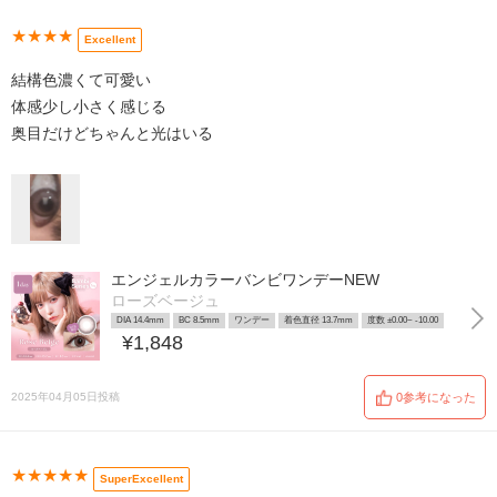
★★★★
Excellent
結構色濃くて可愛い
体感少し小さく感じる
奥目だけどちゃんと光はいる
エンジェルカラーバンビワンデーNEW
ローズベージュ
DIA 14.4mm
BC 8.5mm
ワンデー
着色直径 13.7mm
度数 ±0.00~ -10.00
¥1,848
2025年04月05日投稿
0参考になった
★★★★★
SuperExcellent