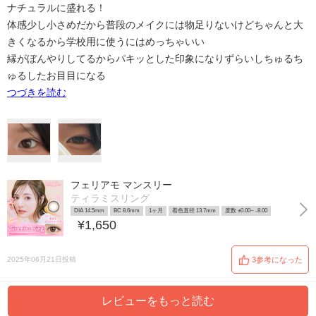
ナチュラルに盛れる！
体感少し小さめだから普段のメイクには物足りないけどちゃんと大
きくなるから学校用に使うにはめっちゃいい
縁がぼんやりしてるからパキッとした印象になりずらいしちゅるち
ゅるしたお目目になる
つづきを読む
フェリアモ マンスリー
ティラミスリング
DIA 14.5mm
BC 8.6mm
1ヶ月
着色直径 13.7mm
度数 ±0.00~ -8.00
¥1,650
2025年06月21日投稿
3参考になった
レビューをもっと読む