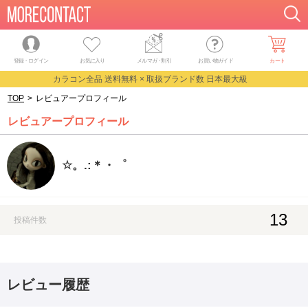
登録・ログイン
お気に入り
メルマガ
・
割引
お買い物ガイド
カート
カラコン全品 送料無料 × 取扱ブランド数 日本最大級
TOP
>
レビュアープロフィール
レビュアープロフィール
☆。.:＊・゜
13
投稿件数
レビュー履歴