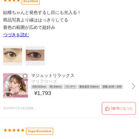
★★★★
Excellent
結構ちゃんと発色するし目にも光入る！
商品写真より縁ははっきりしてる
着色の範囲が広めで超好み
つづきを読む
マジェットリラックス
マリアローズ
DIA 14.5mm
BC 8.6mm
ワンデー
着色直径 13.8mm
度数 ±0.00~ -8.00
¥1,793
2025年07月19日投稿
3参考になった
★★★★★
SuperExcellent