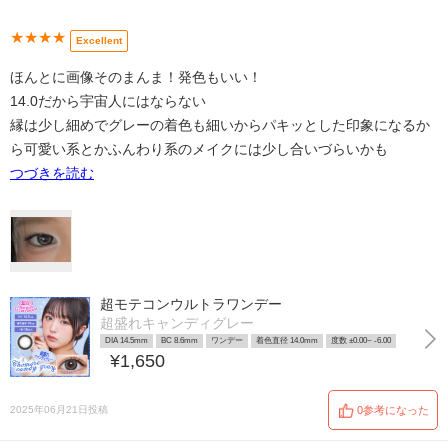
★★★★
Excellent
ほんとに画像そのまんま！発色もいい！
14.0だから宇宙人にはならない
縁は少し細めでグレーの着色も細いからパキッとした印象になるか
ら可愛い系とかふんわり系のメイクには少し合いづらいかも
つづきを読む
超モテコンウルトラワンデー
超盛れキャンディグレー
DIA 14.5mm
BC 8.6mm
ワンデー
着色直径 14.0mm
度数 ±0.00~ -6.00
¥1,650
2025年06月21日投稿
0参考になった