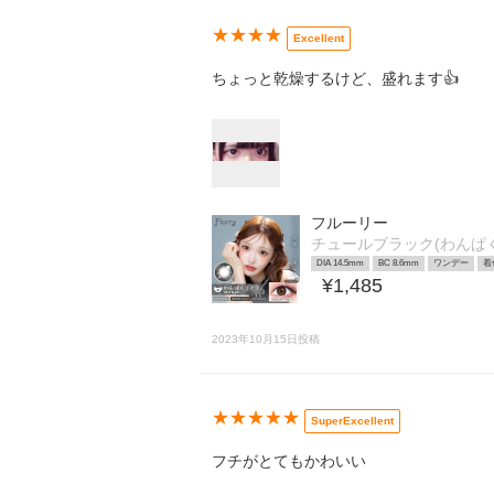
★★★★
Excellent
ちょっと乾燥するけど、盛れます👍
フルーリー
チュールブラック(わんぱ
DIA 14.5mm
BC 8.6mm
ワンデー
着
¥1,485
2023年10月15日投稿
★★★★★
SuperExcellent
フチがとてもかわいい