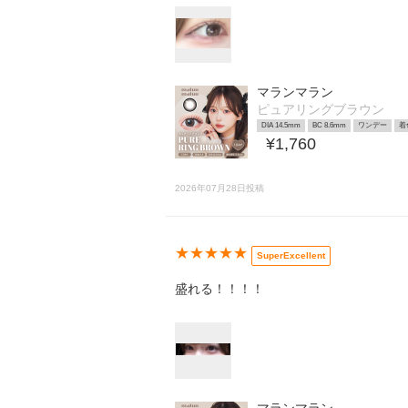
マランマラン
ピュアリングブラウン
DIA 14.5mm
BC 8.6mm
ワンデー
着
¥1,760
2026年07月28日投稿
★★★★★
SuperExcellent
盛れる！！！！