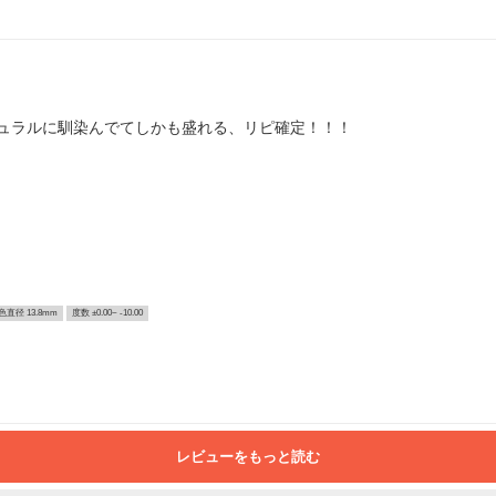
ュラルに馴染んでてしかも盛れる、リピ確定！！！
色直径 13.8mm
度数 ±0.00~ -10.00
レビューをもっと読む