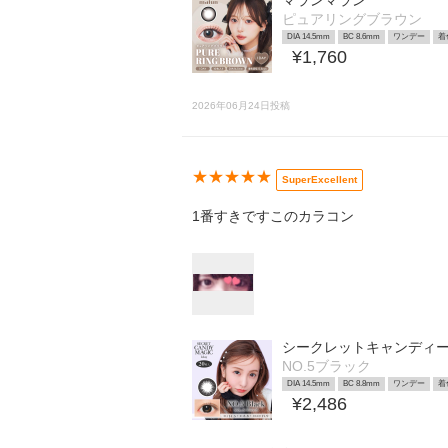
マランマラン
ピュアリングブラウン
DIA 14.5mm
BC 8.6mm
ワンデー
着
¥1,760
2026年06月24日投稿
★★★★★
SuperExcellent
1番すきですこのカラコン
シークレットキャンディ
NO.5ブラック
DIA 14.5mm
BC 8.8mm
ワンデー
着
¥2,486