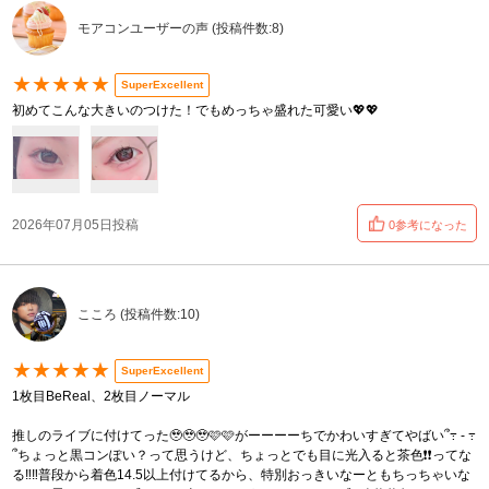
モアコンユーザーの声 (投稿件数:8)
★★★★★
SuperExcellent
初めてこんな大きいのつけた！でもめっちゃ盛れた可愛い💖💖
2026年07月05日投稿
0参考になった
こころ (投稿件数:10)
★★★★★
SuperExcellent
1枚目BeReal、2枚目ノーマル
推しのライブに付けてった🥹🥹🥹🩷🩷がーーーーちでかわいすぎてやばい՞߹ - ߹
՞ちょっと黒コンぽい？って思うけど、ちょっとでも目に光入ると茶色❗❗ってな
る‼️‼️普段から着色14.5以上付けてるから、特別おっきいなーともちっちゃいな