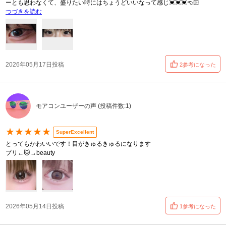
ーとも思わなくて、盛りたい時にはちょうどいいなって感じ💓💓💓👈🏻
つづきを読む
2026年05月17日投稿
2参考になった
モアコンユーザーの声 (投稿件数:1)
★★★★★
SuperExcellent
とってもかわいいです！目がきゅるきゅるになります
プリ←🐱→beauty
2026年05月14日投稿
1参考になった