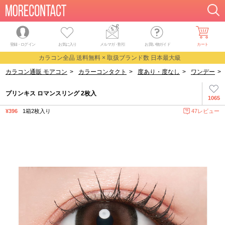
登録・ログイン
お気に入り
メルマガ
・
割引
お買い物ガイド
カート
カラコン全品 送料無料 × 取扱ブランド数 日本最大級
カラコン通販 モアコン
>
カラーコンタクト
>
度あり・度なし
>
ワンデー
>
プリンキス ロマンスリング 2枚入
1065
¥396
1箱2枚入り
47レビュー