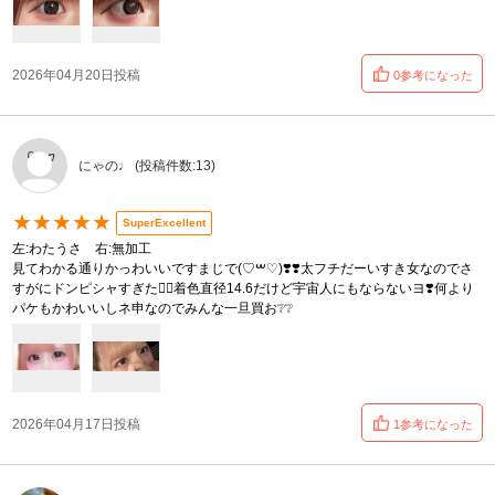
2026年04月20日投稿
0参考になった
にゃの♩ (投稿件数:13)
★★★★★
SuperExcellent
左:わたうさ 右:無加工
見てわかる通りかっわいいですまじで‎(‎♡ࠔ♡)❣️❣️太フチだーいすき女なのでさ
すがにドンピシャすぎた🖐🏻着色直径14.6だけど宇宙人にもならないヨ❣️何より
パケもかわいいしネ申なのでみんな一旦買お❔❔
2026年04月17日投稿
1参考になった