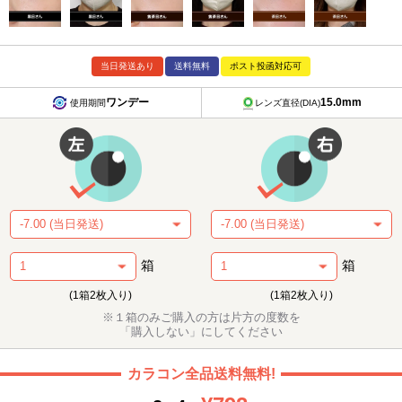
当日発送あり
送料無料
ポスト投函対応可
ワンデー
15.0mm
使用期間
レンズ直径(DIA)
箱
箱
(1箱2枚入り)
(1箱2枚入り)
※１箱のみご購入の方は片方の度数を
「購入しない」にしてください
カラコン全品送料無料!