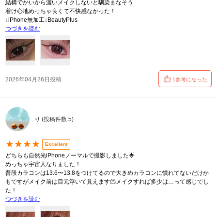
結構でかいから濃いメイクしないと馴染まなそう
着け心地めっちゃ良くて不快感なかった！
↓iPhone無加工↓BeautyPlus
つづきを読む
2026年04月26日投稿
1参考になった
り (投稿件数:5)
★★★★
Excellent
どちらも自然光iPhoneノーマルで撮影しました🌟
めっちゃ宇宙人なりました！
普段カラコンは13.6〜13.8をつけてるので大きめカラコンに慣れてないだけか
もですがメイク前は目元浮いて見えます🫠メイクすれば多少は…って感じでし
た！
つづきを読む