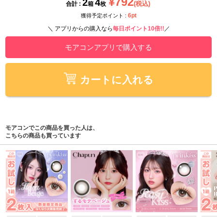
¥792
2
4
(税込)
合計 :
箱
枚
6pt
獲得予定ポイント :
＼ アプリからの購入なら
毎日ポイント10倍!!
／
モアコンアプリで購入する
カートに入れる
モアコンでこの商品を買った人は、
こちらの商品も買っています