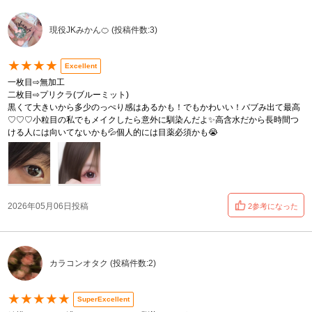
現役JKみかん🍊 (投稿件数:3)
★★★★
Excellent
一枚目⇨無加工
二枚目⇨プリクラ(ブルーミット)
黒くて大きいから多少のっぺり感はあるかも！でもかわいい！バブみ出て最高
♡♡♡小粒目の私でもメイクしたら意外に馴染んだよ✨高含水だから長時間つ
ける人には向いてないかも💦個人的には目薬必須かも😭
2026年05月06日投稿
2参考になった
カラコンオタク (投稿件数:2)
★★★★★
SuperExcellent