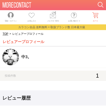
登録・ログイン
お気に入り
メルマガ
・
割引
お買い物ガイド
カート
カラコン全品 送料無料 × 取扱ブランド数 日本最大級
TOP
>
レビュアープロフィール
レビュアープロフィール
中3。
1
投稿件数
レビュー履歴