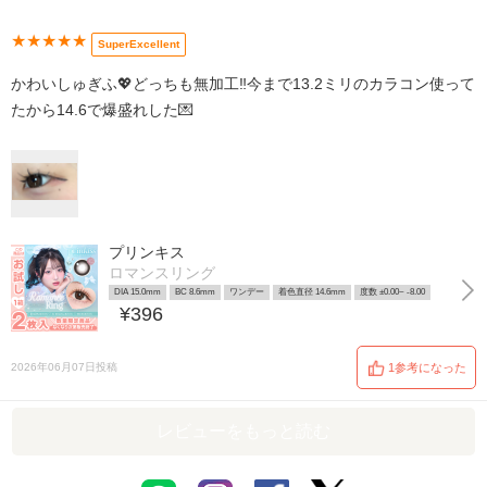
★★★★★
SuperExcellent
かわいしゅぎふ💖どっちも無加工‼️今まで13.2ミリのカラコン使って
たから14.6で爆盛れした💌
プリンキス
ロマンスリング
DIA 15.0mm
BC 8.6mm
ワンデー
着色直径 14.6mm
度数 ±0.00~ -8.00
¥396
2026年06月07日投稿
1参考になった
レビューをもっと読む