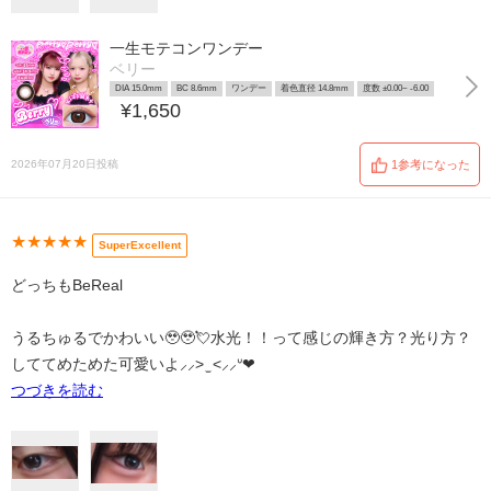
一生モテコンワンデー
ベリー
DIA 15.0mm
BC 8.6mm
ワンデー
着色直径 14.8mm
度数 ±0.00~ -6.00
¥1,650
2026年07月20日投稿
1参考になった
★★★★★
SuperExcellent
どっちもBeReal
うるちゅるでかわいい🥹🥹💘水光！！って感じの輝き方？光り方？
しててめためた可愛いよ⸝⸝> ̫ <⸝⸝ᐡ❤︎
つづきを読む