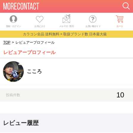
登録・ログイン
お気に入り
メルマガ
・
割引
お買い物ガイド
カート
カラコン全品 送料無料 × 取扱ブランド数 日本最大級
TOP
>
レビュアープロフィール
レビュアープロフィール
こころ
10
投稿件数
レビュー履歴