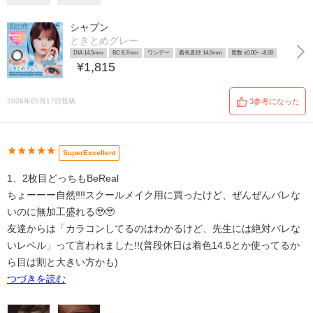
シャプン
ときとめグレー
DIA 14.5mm
BC 8.7mm
ワンデー
着色直径 14.0mm
度数 ±0.00~ -8.00
¥1,815
2026年05月17日投稿
3参考になった
★★★★★
SuperExcellent
1、2枚目どっちもBeReal
ちょーーー自然‼️‼️スクールメイク用に買ったけど、ぜんぜんバレな
いのに無加工盛れる🥹🥹
友達からは「カラコンしてるのはわかるけど、先生には絶対バレな
いレベル」って言われました!!(普段休日は着色14.5とか使ってるか
ら目は割と大きい方かも)
つづきを読む