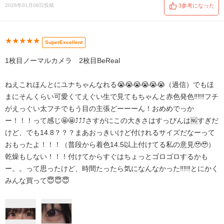
2026年01月08日投稿
3参考になった
★★★★★
SuperExcellent
1枚目ノーマルカメラ 2枚目BeReal
ねえこれほんとにユナちゃんなれる😭😭😭😭😭😭（過信）でもほ
まにそんくらい可愛くてえぐい生で見てもちゃんと赤色発色‼️‼️‼️フチ
がえっぐい太フチでもう目の主張どーーーん！おめめでっか
ー！！！って感じ🤩🤩⤴️⤴️⤴️さすがにこの大きさはすっぴんは🆖すぎだ
けど、でも14.8？？？まあおっきいけど付けれるサイズだなーって
おもったよ！！！（普段から着色14.5以上付けてる私の意見🥹🥹）
乾燥もしない！！！付けてからすぐはちょっとゴロゴロするかも
ー。。って思ったけど、時間たったら気になんなかった‼️‼️‼️とにかく
みんな買って😇😇😇