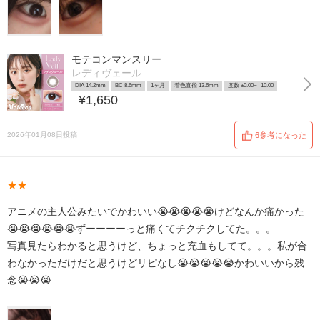
モテコンマンスリー
レディヴェール
DIA 14.2mm
BC 8.6mm
1ヶ月
着色直径 13.6mm
度数 ±0.00~ -10.00
¥1,650
2026年01月08日投稿
6参考になった
★★
アニメの主人公みたいでかわいい😭😭😭😭😭けどなんか痛かった
😭😭😭😭😭😭ずーーーーっと痛くてチクチクしてた。。。
写真見たらわかると思うけど、ちょっと充血もしてて。。。私が合
わなかっただけだと思うけどリピなし😭😭😭😭😭かわいいから残
念😭😭😭