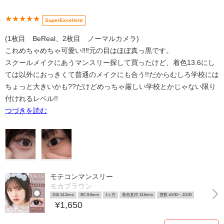
★★★★★
SuperExcellent
(1枚目 BeReal、2枚目 ノーマルカメラ)
これめちゃめちゃ可愛い‼️‼️元の目はほぼ真っ黒です。
スクールメイクにあうマンスリー探して買ったけど、着色13.6にし
ては以外におっきくて普通のメイクにも合う!!だからむしろ学校には
ちょっと大きいかも??だけどめっちゃ厳しい学校とかじゃない限り
付けれるレベル!!
つづきを読む
モテコンマンスリー
モカブラウン
DIA 14.2mm
BC 8.6mm
1ヶ月
着色直径 13.6mm
度数 ±0.00~ -10.00
¥1,650