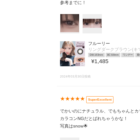
参考までに！
フルーリー
リングダークブラウン(キ
DIA 14.5mm
BC 8.6mm
ワンデー
着
¥1,485
2024年03月30日投稿
★★★★★
SuperExcellent
でかいのにナチュラル、でもちゃんとカ
カラコンNGだとばれちゃうかな！
写真はsnow🌟