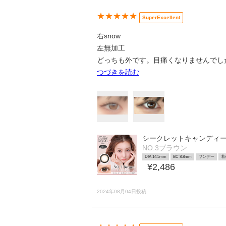
★★★★★
SuperExcellent
右snow
左無加工
どっちも外です。目痛くなりませんでした
つづきを読む
シークレットキャンディ
NO.3ブラウン
DIA 14.5mm
BC 8.8mm
ワンデー
着
¥2,486
2024年08月04日投稿