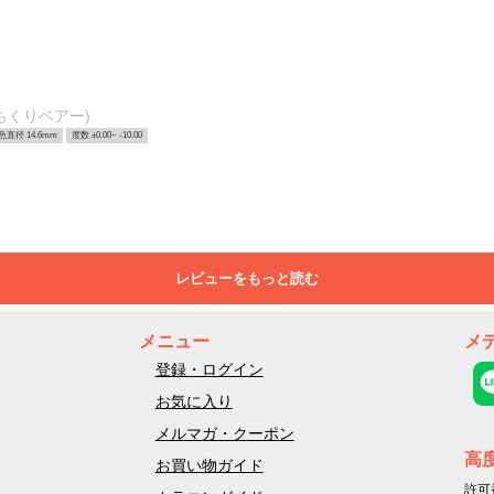
ちくりベアー)
色直径 14.6mm
度数 ±0.00~ -10.00
レビューをもっと読む
メニュー
メ
登録・ログイン
お気に入り
メルマガ・クーポン
高
お買い物ガイド
許可