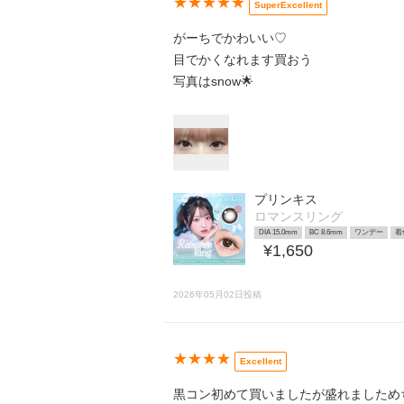
★★★★★
SuperExcellent
がーちでかわいい♡
目でかくなれます買おう
写真はsnow🌟
プリンキス
ロマンスリング
DIA 15.0mm
BC 8.6mm
ワンデー
着
¥1,650
2026年05月02日投稿
★★★★
Excellent
黒コン初めて買いましたが盛れましためちゃい