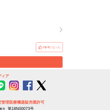
0参考になった
ディア
度管理医療機器販売業許可
第18N00073号
番号