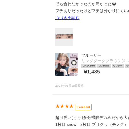
でも合わなかったのか痛かった😭
フチありだったけどフチは分かりにくい
つづきを読む
フルーリー
リングダークブラウン(キ
DIA 14.5mm
BC 8.6mm
ワンデー
着
¥1,485
2024年06月15日投稿
★★★★
Excellent
超可愛い( ඉ-ඉ )多分裸眼デカめだか
1枚目 snow 2枚目 プリクラ（モノク）