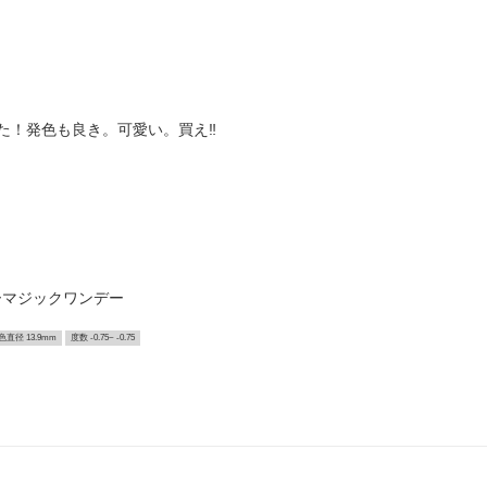
！発色も良き。可愛い。買え‼️
ーマジックワンデー
色直径 13.9mm
度数 -0.75~ -0.75