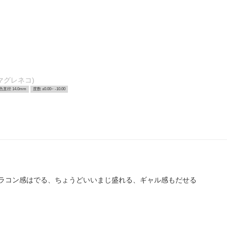
マグレネコ)
色直径 14.0mm
度数 ±0.00~ -10.00
ラコン感はでる、ちょうどいいまじ盛れる、ギャル感もだせる