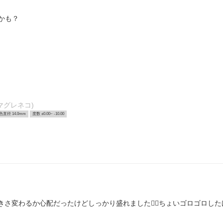
かも？
マグレネコ)
色直径 14.0mm
度数 ±0.00~ -10.00
ら大きさ変わるか心配だったけどしっかり盛れました︎👍🏻ちょいゴロゴロ