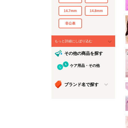
14.7mm
14.8mm
非公表
もっと詳細にしぼり込む
その他の商品を探す
ケア用品・その他
ブランド名で探す