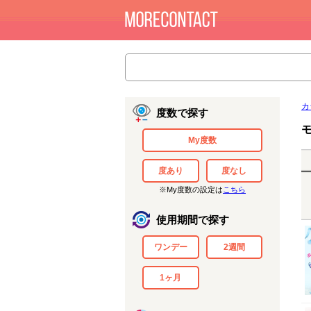
カ
度数で探す
My度数
度あり
度なし
※My度数の設定は
こちら
使用期間で探す
ワンデー
2週間
1ヶ月