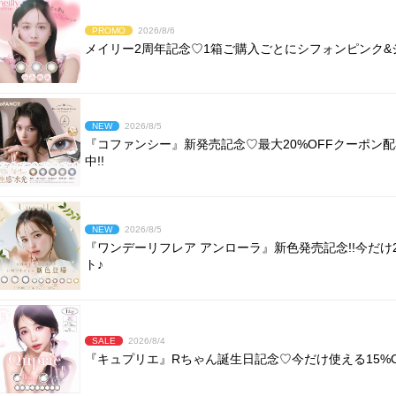
PROMO
2026/8/6
メイリー2周年記念♡1箱ご購入ごとにシフォンピンク&シ
NEW
2026/8/5
『コファンシー』新発売記念♡最大20%OFFクーポン
中!!
NEW
2026/8/5
『ワンデーリフレア アンローラ』新色発売記念!!今だ
ト♪
SALE
2026/8/4
『キュプリエ』Rちゃん誕生日記念♡今だけ使える15%O