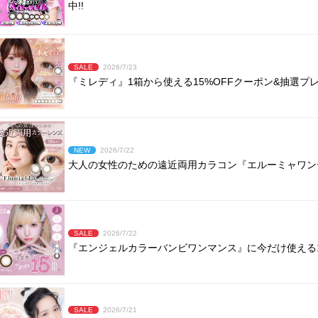
中!!
SALE
2026/7/23
『ミレディ』1箱から使える15%OFFクーポン&抽選
NEW
2026/7/22
大人の女性のための遠近両用カラコン『エルーミャワンデ
SALE
2026/7/22
『エンジェルカラーバンビワンマンス』に今だけ使える15
SALE
2026/7/21