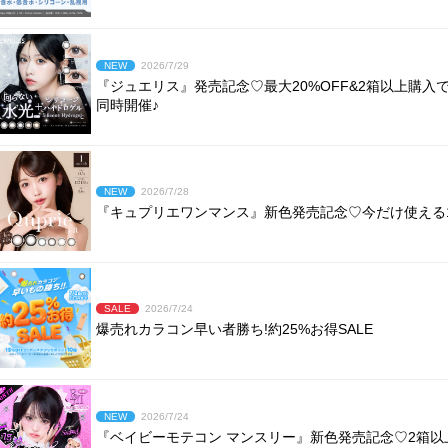
NEW
2026/7/29
『ジュエリス』発売記念♡最大20%OFF&2箱以上購
同時開催♪
NEW
2026/7/28
『キュプリエワンマンス』新色発売記念♡今だけ使える15
SALE
2026/7/24
爆売れカラコン早い者勝ち!約25%お得SALE
NEW
2026/7/24
『ベイビーモテコン マンスリー』新色発売記念♡2箱以