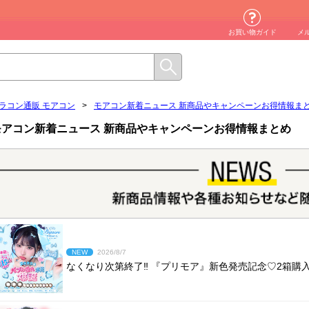
お買い物ガイド
メ
ラコン通販 モアコン
>
モアコン新着ニュース 新商品やキャンペーンお得情報ま
モアコン新着ニュース 新商品やキャンペーンお得情報まとめ
NEW
2026/8/7
なくなり次第終了‼︎ 『プリモア』新色発売記念♡2箱購