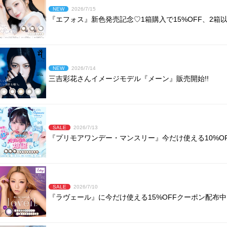
NEW
2026/7/15
『エフォス』新色発売記念♡1箱購入で15%OFF、2箱以
NEW
2026/7/14
三吉彩花さんイメージモデル『メーン』販売開始!!
SALE
2026/7/13
『プリモアワンデー・マンスリー』今だけ使える10%OF
SALE
2026/7/10
『ラヴェール』に今だけ使える15%OFFクーポン配布中!