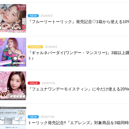
NEW
2026/8/3
『フルーリートーリック』発売記念♡1箱から使える10%
PROMO
2026/8/3
『ギャルネバーダイ(ワンデー・マンスリー)』3箱以上
ト♪
SALE
2026/7/31
『フェユナワンデーモイスティン』に今だけ使える20%O
NEW
2026/7/30
トーリック発売記念‼︎『エアレンズ』対象商品を3箱同時