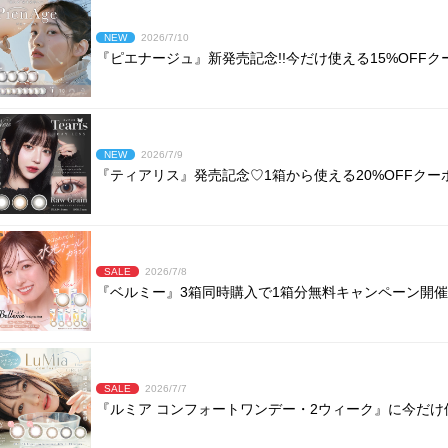
NEW
2026/7/10
『ピエナージュ』新発売記念!!今だけ使える15%OFFク
NEW
2026/7/9
『ティアリス』発売記念♡1箱から使える20%OFFクーポ
SALE
2026/7/8
『ベルミー』3箱同時購入で1箱分無料キャンペーン開催中
SALE
2026/7/7
『ルミア コンフォートワンデー・2ウィーク』に今だけ使え