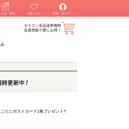
ルマガ・割引
お気に入り
登録・ログイン
カラコン全品送料無料
会員登録で更にお得！
とめ
入ごとにポストカード1枚プレゼント‼︎