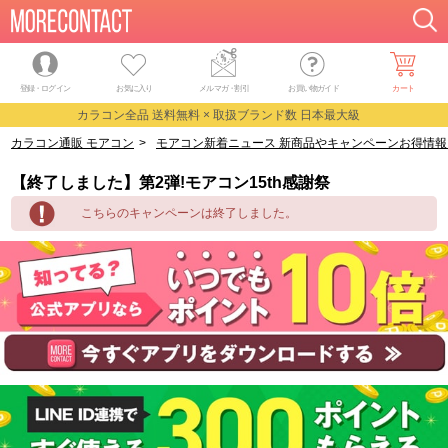
登録・ログイン
お気に入り
メルマガ
・
割引
お買い物ガイド
カート
カラコン全品 送料無料 × 取扱ブランド数 日本最大級
カラコン通販 モアコン
>
モアコン新着ニュース 新商品やキャンペーンお得情報
【終了しました】第2弾!モアコン15th感謝祭
こちらのキャンペーンは終了しました。