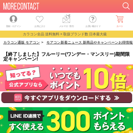
登録・ログイン
お気に入り
メルマガ
・
割引
お買い物ガイド
カート
カラコン全品 送料無料 × 取扱ブランド数 日本最大級
カラコン通販 モアコン
>
モアコン新着ニュース 新商品やキャンペーンお得情報
【終了しました】フルーリー(ワンデー・マンスリー)期間限
定キャンペーン!