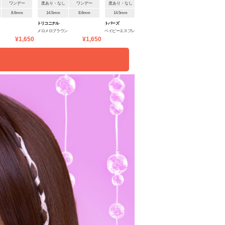
ワンデー
度あり・なし
ワンデー
度あり・なし
ワンデー
度あり・なし
ワンデ
8.6mm
14.5mm
8.6mm
14.5mm
8.6mm
14.2mm
8.5mm
トリコニナル
トパーズ
チューズミー
メロメロブラウン
ベイビーエスプレッソ
ホーリーキス
¥1,650
¥1,650
¥1,760
¥1