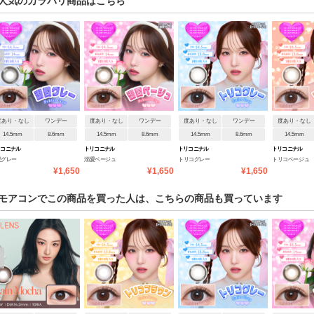
人気のカラバリ商品はこちら
度あり・なし
ワンデー
度あり・なし
ワンデー
度あり・なし
ワンデー
度あり・なし
14.5mm
8.6mm
14.5mm
8.6mm
14.5mm
8.6mm
14.5mm
リコニナル
トリコニナル
トリコニナル
トリコニナル
愛グレー
溺愛ベージュ
トリコグレー
トリコベージュ
¥1,650
¥1,650
¥1,650
モアコンでこの商品を買った人は、こちらの商品も買っています