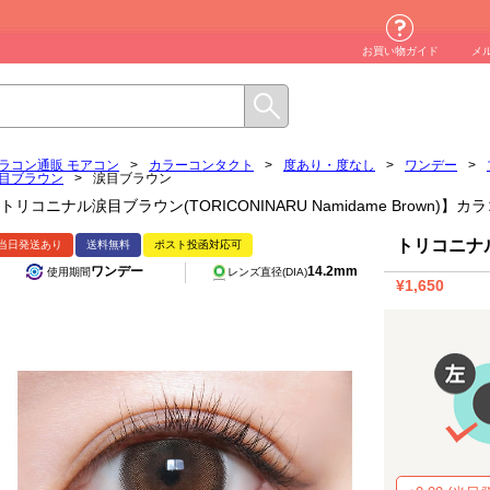
お買い物ガイド
メ
ラコン通販 モアコン
>
カラーコンタクト
>
度あり・度なし
>
ワンデー
>
目ブラウン
>
涙目ブラウン
トリコニナル涙目ブラウン(TORICONINARU Namidame Brown)
トリコニナ
当日発送あり
送料無料
ポスト投函対応可
ワンデー
14.2mm
使用期間
レンズ直径(DIA)
¥1,650