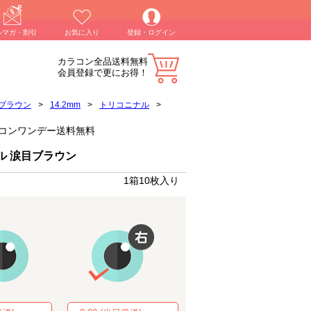
ルマガ・割引
お気に入り
登録・ログイン
カラコン全品送料無料
会員登録で更にお得！
ブラウン
>
14.2mm
>
トリコニナル
>
】カラコンワンデー送料無料
ル 涙目ブラウン
1箱10枚入り