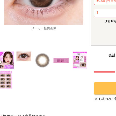
(1箱10
メーカー提供画像
合計
※１箱のみご