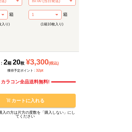
箱
箱
枚入り)
(1箱10枚入り)
メーカー提供画像
メーカ
¥3,300
2
20
 :
箱
枚
(税込)
32pt
獲得予定ポイント :
カラコン全品送料無料!
カートに入れる
購入の方は片方の度数を「購入しない」にし
てください