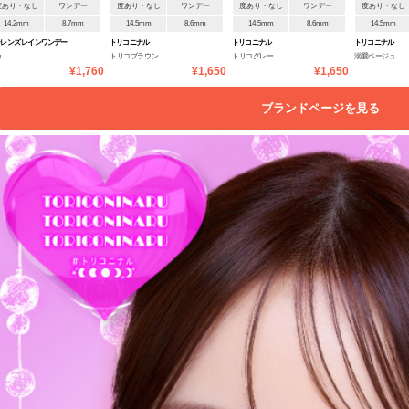
度あり・なし
ワンデー
度あり・なし
ワンデー
度あり・なし
ワンデー
度あり・なし
14.2mm
8.7mm
14.5mm
8.6mm
14.5mm
8.6mm
14.5mm
レンズ レインワンデー
トリコニナル
トリコニナル
トリコニナル
カ
トリコブラウン
トリコグレー
溺愛ベージュ
¥1,760
¥1,650
¥1,650
ブランドページを見る