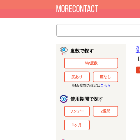
カ
度数で探す
涙
【
My度数
度あり
度なし
※My度数の設定は
こちら
使用期間で探す
ワンデー
2週間
1ヶ月