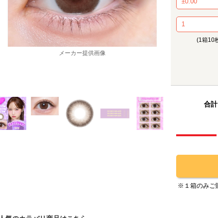
(1箱10
メーカー提供画像
合計
※１箱のみご