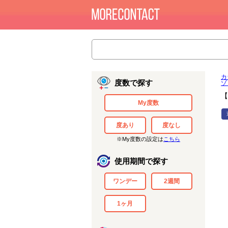
カ
度数で探す
ゾ
【
My度数
度あり
度なし
※My度数の設定は
こちら
使用期間で探す
ワンデー
2週間
1ヶ月