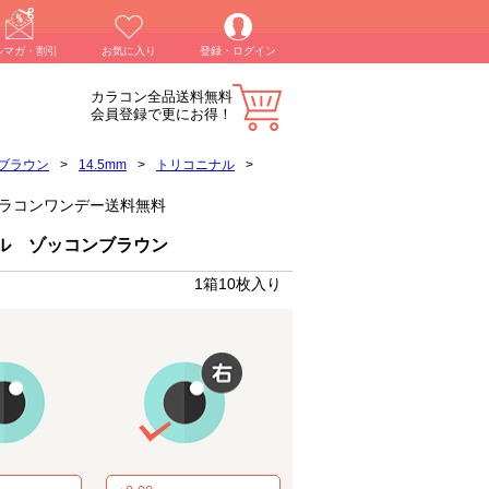
ルマガ・割引
お気に入り
登録・ログイン
カラコン全品送料無料
会員登録で更にお得！
ブラウン
>
14.5mm
>
トリコニナル
>
)】カラコンワンデー送料無料
ル ゾッコンブラウン
1箱10枚入り