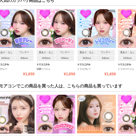
人気のカラバリ商品はこちら
度あり・なし
ワンデー
度あり・なし
ワンデー
度あり・なし
ワンデー
度あり・なし
14.5mm
8.6mm
14.5mm
8.6mm
14.5mm
8.6mm
14.5mm
リコニナル
トリコニナル
トリコニナル
トリコニナル
愛グレー
溺愛ベージュ
トリコグレー
トリコベージュ
¥1,650
¥1,650
¥1,650
モアコンでこの商品を買った人は、こちらの商品も買っています