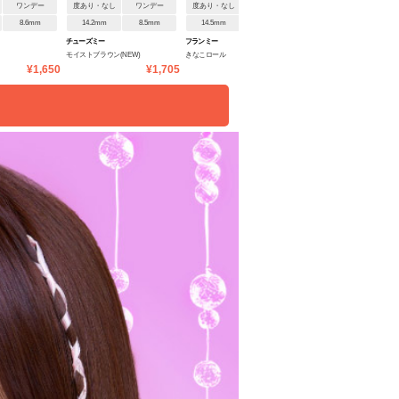
ワンデー
度あり・なし
ワンデー
度あり・なし
ワンデー
度あり・なし
ワンデ
8.6mm
14.2mm
8.5mm
14.5mm
8.6mm
14.2mm
8.7mm
チューズミー
フランミー
トリコニナル
モイストブラウン(NEW)
きなこロール
涙目ブラウン
¥1,650
¥1,705
¥1,815
¥1