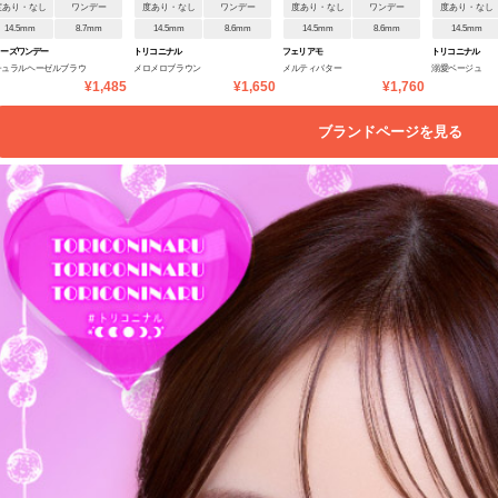
度あり・なし
ワンデー
度あり・なし
ワンデー
度あり・なし
ワンデー
度あり・なし
14.5mm
8.7mm
14.5mm
8.6mm
14.5mm
8.6mm
14.5mm
ラーズワンデー
トリコニナル
フェリアモ
トリコニナル
チュラルヘーゼルブラウ
メロメロブラウン
メルティバター
溺愛ベージュ
¥1,485
¥1,650
¥1,760
ブランドページを見る