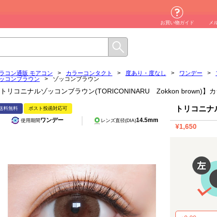
お買い物ガイド
メ
ラコン通販 モアコン
>
カラーコンタクト
>
度あり・度なし
>
ワンデー
>
ッコンブラウン
>
ゾッコンブラウン
トリコニナルゾッコンブラウン(TORICONINARU Zokkon brown
トリコニナ
送料無料
ポスト投函対応可
ワンデー
14.5mm
使用期間
レンズ直径(DIA)
¥1,650