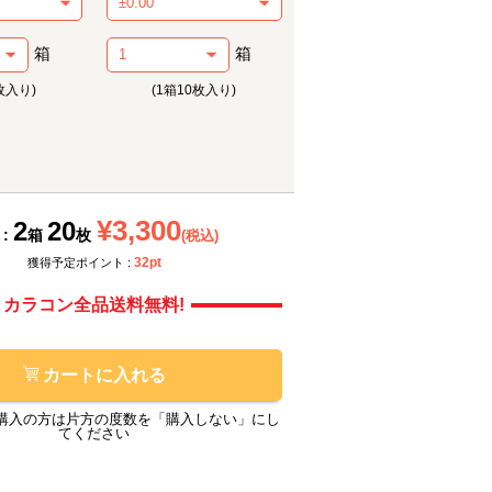
箱
箱
枚入り)
(1箱10枚入り)
メーカー提供画像
メーカ
¥3,300
2
20
 :
箱
枚
(税込)
32pt
獲得予定ポイント :
カラコン全品送料無料!
カートに入れる
購入の方は片方の度数を「購入しない」にし
てください