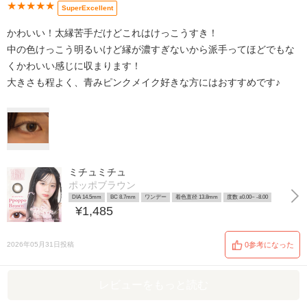
★★★★★
SuperExcellent
かわいい！太縁苦手だけどこれはけっこうすき！
中の色けっこう明るいけど縁が濃すぎないから派手ってほどでもな
くかわいい感じに収まります！
大きさも程よく、青みピンクメイク好きな方にはおすすめです♪
ミチュミチュ
ポッポブラウン
DIA 14.5mm
BC 8.7mm
ワンデー
着色直径 13.8mm
度数 ±0.00~ -8.00
¥1,485
2026年05月31日投稿
0参考になった
レビューをもっと読む