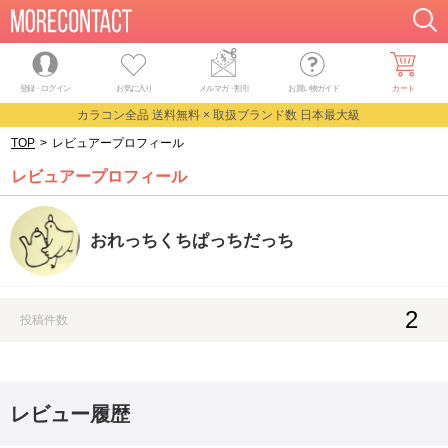
登録・ログイン
お気に入り
メルマガ
・
割引
お買い物ガイド
カート
カラコン全品 送料無料 × 取扱ブランド数 日本最大級
TOP
>
レビュアープロフィール
レビュアープロフィール
おれっちくちぱっちだっち
2
投稿件数
レビュー履歴