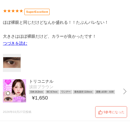
★★★★★
SuperExcellent
ほぼ裸眼と同じだけどなんか盛れる！！たぶんバレない！
大きさはほぼ裸眼だけど、カラーが良かったです！
つづきを読む
トリコニナル
涙目ブラウン
DIA 14.2mm
BC 8.7mm
ワンデー
着色直径 13.6mm
度数 ±0.00~ -6.00
¥1,650
2026年03月27日投稿
9参考になった