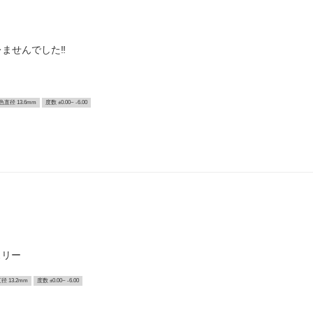
ませんでした‼️
色直径 13.6mm
度数 ±0.00~ -6.00
スリー
径 13.2mm
度数 ±0.00~ -6.00