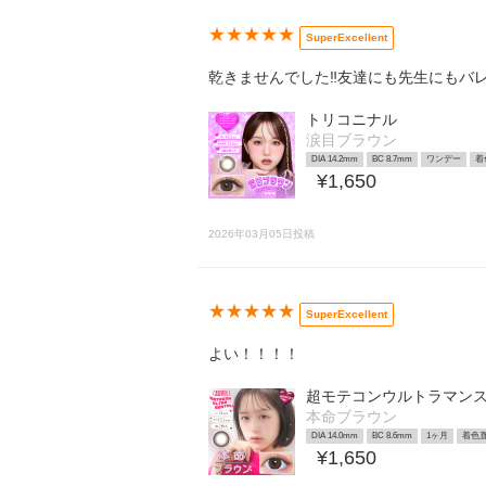
★★★★★
SuperExcellent
乾きませんでした‼️友達にも先生にもバレ
トリコニナル
涙目ブラウン
DIA 14.2mm
BC 8.7mm
ワンデー
着
¥1,650
2026年03月05日投稿
★★★★★
SuperExcellent
よい！！！！
超モテコンウルトラマン
本命ブラウン
DIA 14.0mm
BC 8.6mm
1ヶ月
着色直
¥1,650