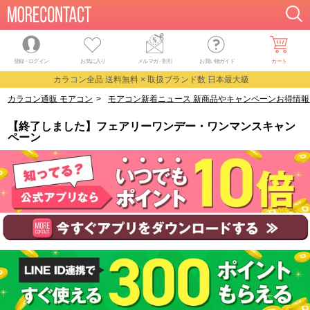
登録・ログイン
お気に入り
メルマガ
・
割引
お買い物ガイド
カート
カラコン全品 送料無料 × 取扱ブランド数 日本最大級
カラコン通販 モアコン
>
モアコン新着ニュース 新商品やキャンペーンお得情報
【終了しました】フェアリーワンデー・ワンマンスキャン
ペーン