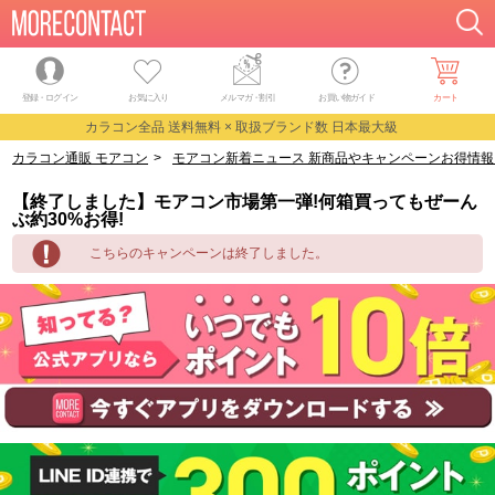
登録・ログイン
お気に入り
メルマガ
・
割引
お買い物ガイド
カート
カラコン全品 送料無料 × 取扱ブランド数 日本最大級
カラコン通販 モアコン
>
モアコン新着ニュース 新商品やキャンペーンお得情報
【終了しました】モアコン市場第一弾!何箱買ってもぜーん
ぶ約30%お得!
こちらのキャンペーンは終了しました。