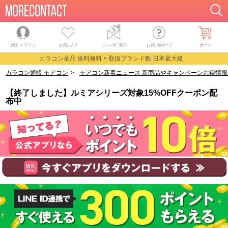
登録・ログイン
お気に入り
メルマガ
・
割引
お買い物ガイド
カート
カラコン全品 送料無料 × 取扱ブランド数 日本最大級
カラコン通販 モアコン
>
モアコン新着ニュース 新商品やキャンペーンお得情報
【終了しました】ルミアシリーズ対象15%OFFクーポン配
布中