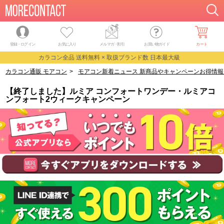
登録・ログイン
お気に入り
メルマガ
・
割引
お買い物ガイド
カート
カラコン全品 送料無料 × 取扱ブランド数 日本最大級
カラコン通販 モアコン
>
モアコン新着ニュース 新商品やキャンペーンお得情報
【終了しました】ルミア コンフォートワンデー・ルミアコ
ンフォート2ウィークキャンペーン