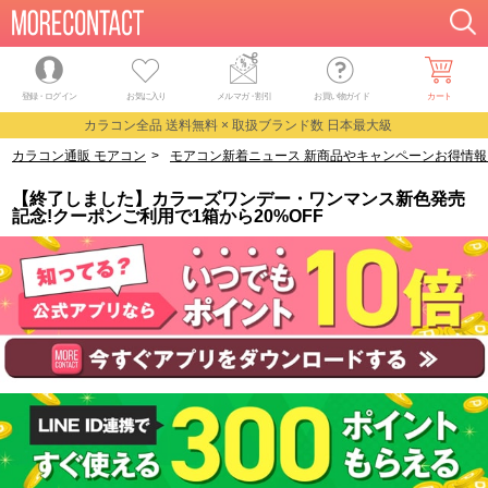
登録・ログイン
お気に入り
メルマガ
・
割引
お買い物ガイド
カート
カラコン全品 送料無料 × 取扱ブランド数 日本最大級
カラコン通販 モアコン
>
モアコン新着ニュース 新商品やキャンペーンお得情報
【終了しました】カラーズワンデー・ワンマンス新色発売
記念!クーポンご利用で1箱から20%OFF