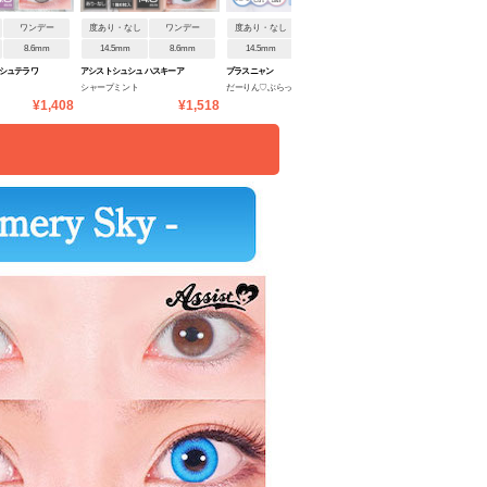
ワンデー
度あり・なし
ワンデー
度あり・なし
ワンデー
度あり・なし
ワンデ
8.6mm
14.5mm
8.6mm
14.5mm
8.6mm
14.5mm
8.6mm
 シュテラワ
アシストシュシュ ハスキーア
プラスニャン
フルーリー
シャープミント
だーりん♡ぶらっく
ライトカーキブラウン(褒め
イ:Re
¥1,408
¥1,518
¥1,760
¥1
られパンダ)