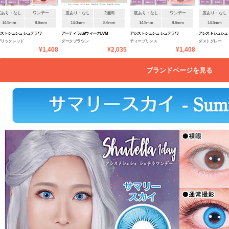
度あり・なし
ワンデー
度あり・なし
2週間
度あり・なし
ワンデー
度あり・なし
14.5mm
8.6mm
14.0mm
8.6mm
14.5mm
8.6mm
14.5mm
ストシュシュ シュテラワ
アーティラル2ウィークUVM
アシストシュシュ シュテラワ
アシストシュシュ
ブリックレッド
ダークブラウン
ティープリンス
ダストグレー
デー
ンデー
ンデー
¥1,408
¥2,035
¥1,408
ブランドページを見る