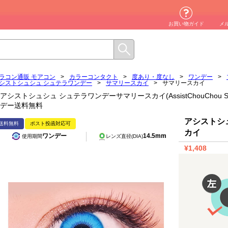
お買い物ガイド
メ
ラコン通販 モアコン
>
カラーコンタクト
>
度あり・度なし
>
ワンデー
>
シストシュシュ シュテラワンデー
>
サマリースカイ
>
サマリースカイ
アシストシュシュ シュテラワンデーサマリースカイ(AssistChouChou Shute
デー送料無料
アシストシ
送料無料
ポスト投函対応可
カイ
ワンデー
14.5mm
使用期間
レンズ直径(DIA)
¥1,408