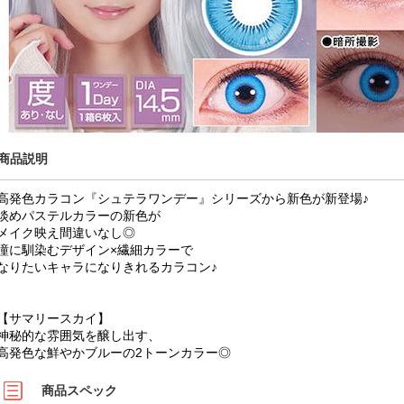
商品説明
高発色カラコン『シュテラワンデー』シリーズから新色が新登場♪
淡めパステルカラーの新色が
メイク映え間違いなし◎
瞳に馴染むデザイン×繊細カラーで
なりたいキャラになりきれるカラコン♪
【サマリースカイ】
神秘的な雰囲気を醸し出す、
高発色な鮮やかブルーの2トーンカラー◎
商品スペック