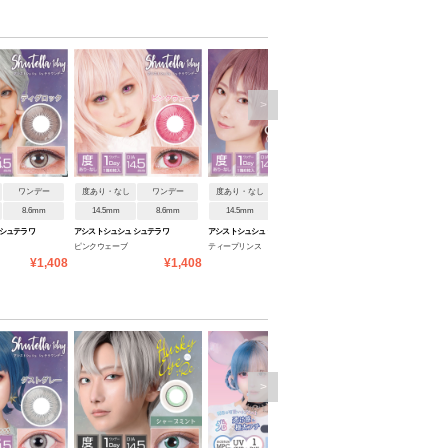
>
ワンデー
度あり・なし
ワンデー
度あり・なし
ワンデー
度あり・なし
ワンデ
8.6mm
14.5mm
8.6mm
14.5mm
8.6mm
14.5mm
8.6mm
 シュテラワ
アシストシュシュ シュテラワ
アシストシュシュ シュテラワ
アシストシュシュ シュテラワ
ピンクウェーブ
ティープリンス
ブルーラペル
ンデー
ンデー
ンデー
¥1,408
¥1,408
¥1,408
¥1
>