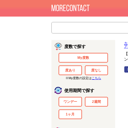
カ
度数で探す
ア
【
My度数
ン
度あり
度なし
※My度数の設定は
こちら
使用期間で探す
ワンデー
2週間
1ヶ月