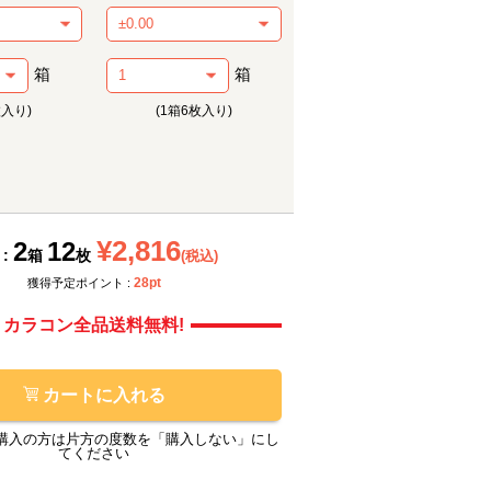
箱
箱
枚入り)
(1箱6枚入り)
メーカー提供画像
メーカ
¥2,816
2
12
 :
箱
枚
(税込)
28pt
獲得予定ポイント :
カラコン全品送料無料!
カートに入れる
購入の方は片方の度数を「購入しない」にし
てください