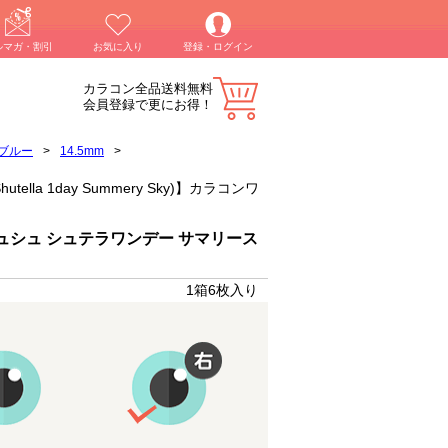
ルマガ・割引
お気に入り
登録・ログイン
カラコン全品送料無料
会員登録で更にお得！
ブルー
>
14.5mm
>
lla 1day Summery Sky)】カラコンワ
ュシュ シュテラワンデー サマリース
1箱6枚入り