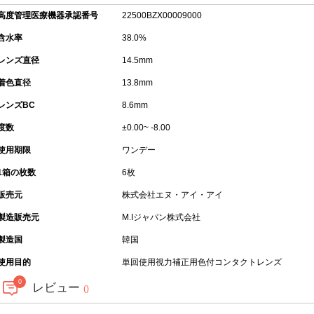
高度管理医療機器承認番号
22500BZX00009000
含水率
38.0%
レンズ直径
14.5mm
着色直径
13.8mm
レンズBC
8.6mm
度数
±0.00~ -8.00
使用期限
ワンデー
1箱の枚数
6枚
販売元
株式会社エヌ・アイ・アイ
製造販売元
M.Iジャパン株式会社
製造国
韓国
使用目的
単回使用視力補正用色付コンタクトレンズ
0
レビュー
()