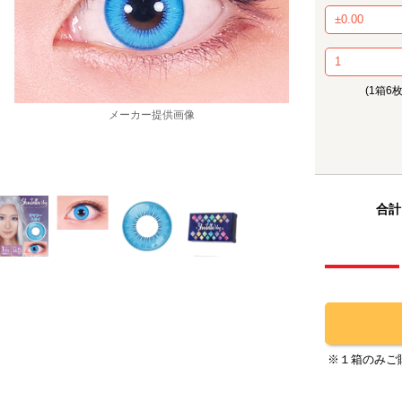
(1箱6
メーカー提供画像
合計
※１箱のみご