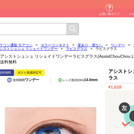
お買い物ガイド
メ
ラコン通販 モアコン
>
カラーコンタクト
>
度あり・度なし
>
ワンデー
>
シストシュシュ リシェイドワンデー
>
ラピスグラス
>
ラピスグラス
アシストシュシュ リシェイドワンデーラピスグラス(AssistChouChou Lisha
送料無料
アシストシ
送料無料
ポスト投函対応可
ラス
ワンデー
14.0mm
使用期間
レンズ直径(DIA)
¥1,628