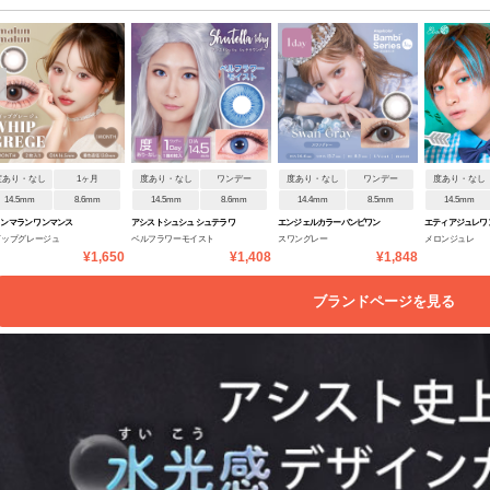
度あり・なし
1ヶ月
度あり・なし
ワンデー
度あり・なし
ワンデー
度あり・なし
14.5mm
8.6mm
14.5mm
8.6mm
14.4mm
8.5mm
14.5mm
ンマラン ワンマンス
アシストシュシュ シュテラワ
エンジェルカラーバンビワン
エティアジュレワ
イップグレージュ
ベルフラワーモイスト
スワングレー
メロンジュレ
ンデー
デーNEW
¥1,650
¥1,408
¥1,848
ブランドページを見る