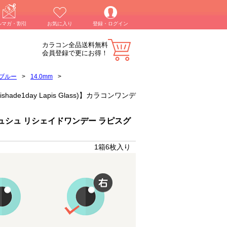
ルマガ・割引
お気に入り
登録・ログイン
カラコン全品送料無料
会員登録で更にお得！
ブルー
>
14.0mm
>
de1day Lapis Glass)】カラコンワンデ
ュシュ リシェイドワンデー ラピスグ
1箱6枚入り