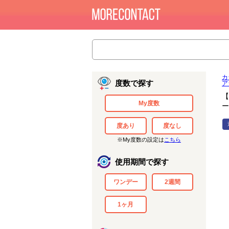
カ
度数で探す
ア
【
My度数
ー
度あり
度なし
※My度数の設定は
こちら
使用期間で探す
ワンデー
2週間
1ヶ月