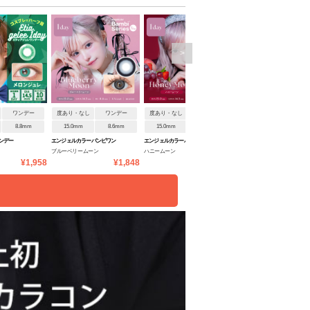
>
ワンデー
度あり・なし
ワンデー
度あり・なし
ワンデー
度あり・なし
ワンデ
8.8mm
15.0mm
8.6mm
15.0mm
8.6mm
14.0mm
8.6mm
ンデー
エンジェルカラーバンビワン
エンジェルカラーバンビワン
ロレース
ブルーベリームーン
ハニームーン
イエローオーメン
デーNEW
デーNEW
¥1,958
¥1,848
¥1,848
¥1