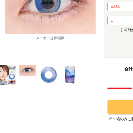
(1箱6
メーカー提供画像
合計
※１箱のみご