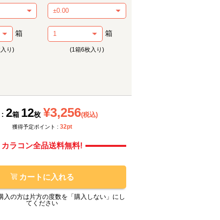
箱
箱
枚入り)
(1箱6枚入り)
メーカー提供画像
メーカ
¥3,256
2
12
 :
箱
枚
(税込)
32pt
獲得予定ポイント :
カラコン全品送料無料!
カートに入れる
購入の方は片方の度数を「購入しない」にし
てください