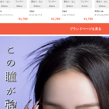
度あり・なし
ワンデー
度あり・なし
ワンデー
度あり・なし
ワンデー
度あり・なし
14.5mm
8.6mm
14.5mm
8.6mm
15.0mm
8.7mm
14.5mm
セイ
リセイ
リセイ
ラヴェール
パイシークイーン
ナイトスパーク
シルバーウルフ
キャラメルグロ
¥1,760
¥1,760
¥1,760
ブランドページを見る