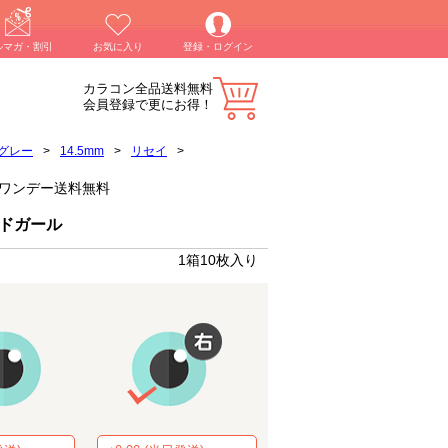
ルマガ・割引
お気に入り
登録・ログイン
カラコン全品送料無料
会員登録で更にお得！
グレー
>
14.5mm
>
リセイ
>
コンワンデー送料無料
ッドガール
1箱10枚入り