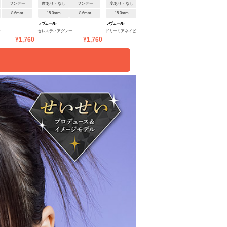
ワンデー
度あり・なし
ワンデー
度あり・なし
ワンデー
度あり・なし
ワンデ
8.6mm
15.0mm
8.6mm
15.0mm
8.6mm
15.0mm
8.6mm
ラヴェール
ラヴェール
ラヴェール
ー
セレスティアグレー
ドリーミアネイビー
アルカディアゴールド
¥1,760
¥1,760
¥1,760
¥1