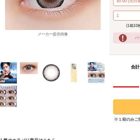
(1箱10
メーカー提供画像
パ
合計
※１箱のみご