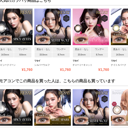
人気のカラバリ商品はこちら
度あり・なし
ワンデー
度あり・なし
ワンデー
度あり・なし
ワンデー
度あり・なし
14.5mm
8.6mm
15.0mm
8.7mm
15.0mm
8.7mm
14.5mm
セイ
リセイ
リセイ
リセイ
パイシークイーン
シルバーウルフ
チャーミーキャット
ナイトスパーク
¥1,760
¥1,760
¥1,760
モアコンでこの商品を買った人は、こちらの商品も買っています