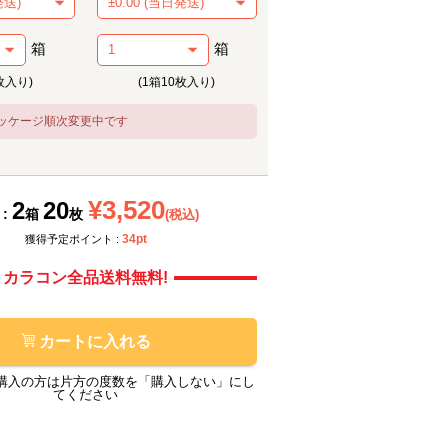
箱
箱
枚入り)
(1箱10枚入り)
ッケージ順次変更中です
メーカー提供画像
メーカ
¥3,520
2
20
 :
箱
枚
(税込)
34pt
獲得予定ポイント :
カラコン全品送料無料!
カートに入れる
購入の方は片方の度数を「購入しない」にし
てください