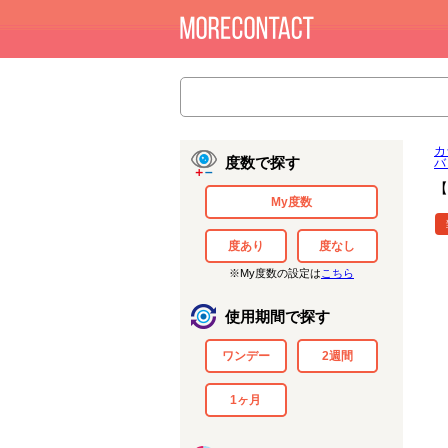
カ
度数で探す
バ
【
My度数
度あり
度なし
※My度数の設定は
こちら
使用期間で探す
ワンデー
2週間
1ヶ月