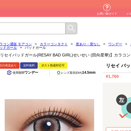
お買い物ガイド
メ
ラコン通販 モアコン
>
カラーコンタクト
>
度あり・度なし
>
ワンデー
>
ッドガール
>
バッドガール
リセイバッドガール(RESAY BAD GIRL)せいせい (田向星華)】カラ
リセイ バ
当日発送あり
送料無料
ポスト投函対応可
ワンデー
14.5mm
使用期間
レンズ直径(DIA)
¥1,760