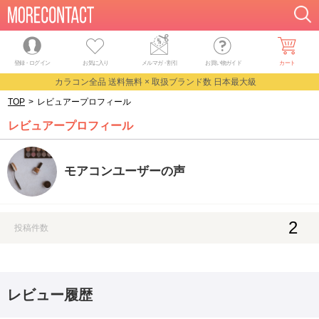
登録・ログイン
お気に入り
メルマガ
・
割引
お買い物ガイド
カート
カラコン全品 送料無料 × 取扱ブランド数 日本最大級
TOP
>
レビュアープロフィール
レビュアープロフィール
モアコンユーザーの声
2
投稿件数
レビュー履歴