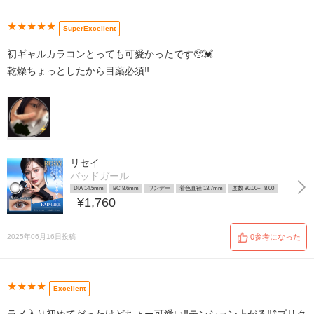
★★★★★
SuperExcellent
初ギャルカラコンとっても可愛かったです🥹💓
乾燥ちょっとしたから目薬必須‼️
リセイ
バッドガール
DIA 14.5mm
BC 8.6mm
ワンデー
着色直径 13.7mm
度数 ±0.00~ -8.00
¥1,760
2025年06月16日投稿
0参考になった
★★★★
Excellent