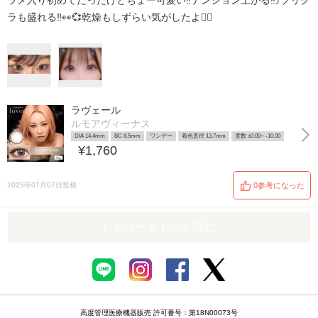
ラメ入り初めてだったけどちょー可愛い‼️テンション上がる‼️⤴️プリク
ラも盛れる‼️👀💞乾燥もしずらい気がしたよ👍🏻
ラヴェール
ルモアヴィーナス
DIA 14.4mm
BC 8.5mm
ワンデー
着色直径 13.7mm
度数 ±0.00~ -10.00
¥1,760
2025年07月07日投稿
0参考になった
レビューをもっと読む
高度管理医療機器販売 許可番号：第18N00073号