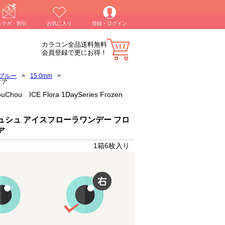
ルマガ・割引
お気に入り
登録・ログイン
カラコン全品送料無料
会員登録で更にお得！
ブルー
>
15.0mm
>
クア
E Flora 1DaySeries Frozen
ュシュ アイスフローラワンデー フロ
ア
1箱6枚入り