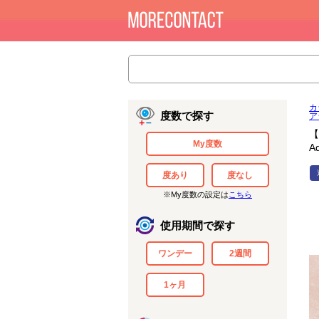
カ
度数で探す
ア
【
My度数
A
度あり
度なし
※My度数の設定は
こちら
使用期間で探す
ワンデー
2週間
1ヶ月