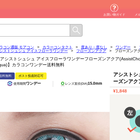
お買い物ガイド
メ
ラコン通販 モアコン
>
カラーコンタクト
>
度あり・度なし
>
ワンデー
>
シストシュシュ アイスフローラワンデー
>
フローズンアクア
>
フローズンア
アシストシュシュ アイスフローラワンデーフローズンアクア(AssistChouChou IC
qua)】カラコンワンデー送料無料
アシストシ
送料無料
ポスト投函対応可
ーズンアク
ワンデー
15.0mm
使用期間
レンズ直径(DIA)
¥1,848