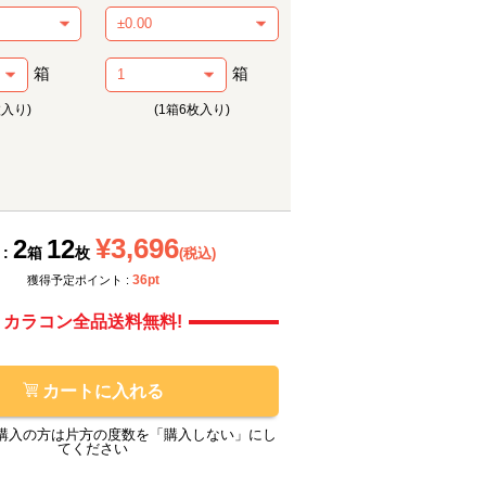
箱
箱
枚入り)
(1箱6枚入り)
メーカー提供画像
メーカ
¥3,696
2
12
 :
箱
枚
(税込)
36pt
獲得予定ポイント :
カラコン全品送料無料!
カートに入れる
購入の方は片方の度数を「購入しない」にし
てください