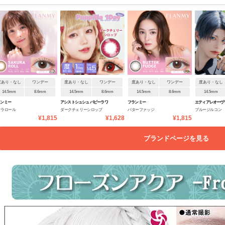
度あり・なし
ワンデー
度あり・なし
ワンデー
度あり・なし
ワンデー
度あり・なし
14.5mm
8.6mm
14.5mm
8.6mm
14.5mm
8.6mm
14.5mm
ランミー
アシストシュシュ パピーラワ
フランミー
エティアレオーヴ
クラロール
ダークチェリーシロップ
バターファッジ
ブルージルコン
ンデー
¥1,815
¥1,628
¥1,815
ブランドページを見る