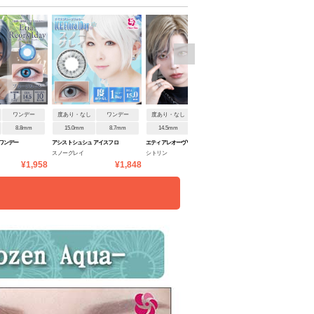
>
ワンデー
度あり・なし
ワンデー
度あり・なし
ワンデー
度あり・なし
ワンデ
8.8mm
15.0mm
8.7mm
14.5mm
8.8mm
14.5mm
8.6mm
ワンデー
アシストシュシュ アイスフロ
エティアレオーヴワンデー
アシストシュシュ シュテラワ
スノーグレイ
シトリン
パブリックレッド
ーラワンデー
ンデー
¥1,958
¥1,848
¥1,958
¥1