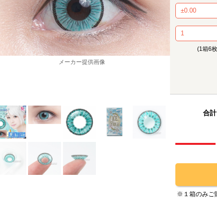
(1箱6
メーカー提供画像
合計
※１箱のみご