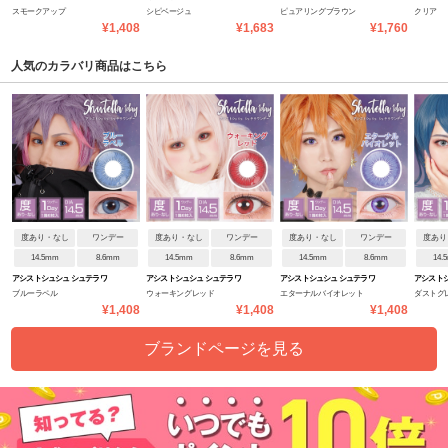
スモークアップ
シピベージュ
ピュアリングブラウン
クリア
ンデー
¥1,408
¥1,683
¥1,760
人気のカラバリ商品はこちら
度あり・なし
ワンデー
度あり・なし
ワンデー
度あり・なし
ワンデー
度あり
14.5mm
8.6mm
14.5mm
8.6mm
14.5mm
8.6mm
14.
アシストシュシュ シュテラワ
アシストシュシュ シュテラワ
アシストシュシュ シュテラワ
アシストシ
ブルーラペル
ウォーキングレッド
エターナルバイオレット
ダストグ
ンデー
ンデー
ンデー
ンデー
¥1,408
¥1,408
¥1,408
ブランドページを見る