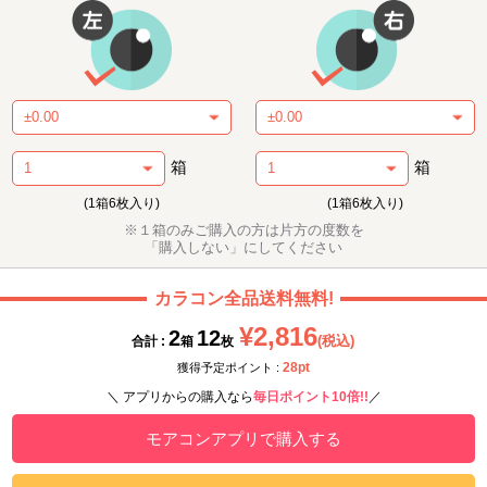
箱
箱
(1箱6枚入り)
(1箱6枚入り)
※１箱のみご購入の方は片方の度数を
「購入しない」にしてください
カラコン全品送料無料!
¥2,816
2
12
(税込)
合計 :
箱
枚
28pt
獲得予定ポイント :
＼ アプリからの購入なら
毎日ポイント10倍!!
／
モアコンアプリで購入する