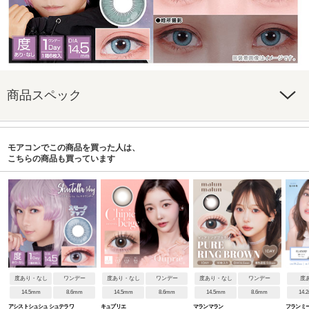
商品スペック
モアコンでこの商品を買った人は、
こちらの商品も買っています
度あり・なし
ワンデー
度あり・なし
ワンデー
度あり・なし
ワンデー
度
14.5mm
8.6mm
14.5mm
8.6mm
14.5mm
8.6mm
14.
アシストシュシュ シュテラワ
キュプリエ
マランマラン
フランミー