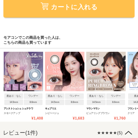
カートに入れる
モアコンでこの商品を買った人は、
こちらの商品も買っています
度あり・なし
ワンデー
度あり・なし
ワンデー
度あり・なし
ワンデー
度
14.5mm
8.6mm
14.5mm
8.6mm
14.5mm
8.6mm
14.
アシストシュシュ シュテラワ
キュプリエ
マランマラン
フランミー
スモークアップ
シピベージュ
ピュアリングブラウン
クリア
ンデー
¥1,408
¥1,683
¥1,760
レビュー(1件)
★★★★★(5)