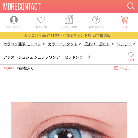
登録・ログイン
お気に入り
メルマガ
・
割引
お買い物ガイド
カート
カラコン全品 送料無料 × 取扱ブランド数 日本最大級
カラコン通販 モアコン
>
カラーコンタクト
>
度あり・度なし
>
ワンデー
>
アシストシュシュ シュテラワンデー セラドンロード
963
¥1,408
1箱6枚入り
1レビュー