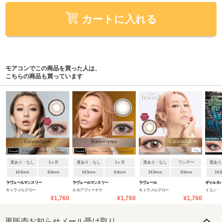
カートに入れる
モアコンでこの商品を買った人は、
こちらの商品も買っています
度あり・なし
1ヶ月
度あり・なし
1ヶ月
度あり・なし
ワンデー
度あり
14.5mm
8.6mm
14.5mm
8.6mm
14.5mm
8.6mm
14.
ラヴェールマンスリー
ラヴェールマンスリー
ラヴェール
ギャルネ
キャラメルグロー
ルモアヴィーナス
キャラメルグロー
イエン
¥1,760
¥1,760
¥1,760
再販売お知らせメール受け取り