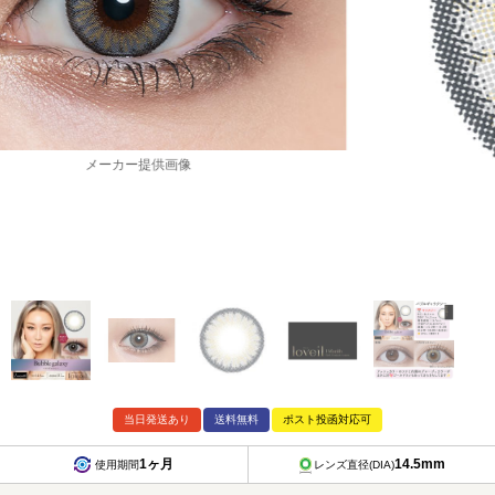
メーカー提供画像
当日発送あり
送料無料
ポスト投函対応可
1ヶ月
14.5mm
使用期間
レンズ直径(DIA)