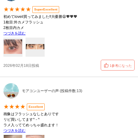
★★★★★
SuperExcellent
初めてloveil買ってみました‼️大優勝😫💖💖💖
1枚目:外カメフラッシュ
2枚目内カメ
つづきを読む
2026年02月18日投稿
1参考になった
モアコンユーザーの声 (投稿件数:13)
★★★★
Excellent
画像はフラッシュなしとありです
リピ買いしてます^ - ^
ラメ入っててめっちゃ盛れます！
つづきを読む