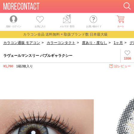
登録・ログイン
お気に入り
メルマガ
・
割引
お買い物ガイド
カート
カラコン全品 送料無料 × 取扱ブランド数 日本最大級
カラコン通販 モアコン
>
カラーコンタクト
>
度あり・度なし
>
1ヶ月
>
グ
ラヴェールマンスリー バブルギャラクシー
1556
¥1,760
1箱2枚入り
12レビュー