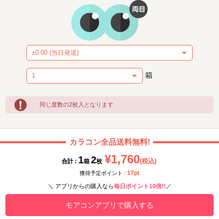
箱
同じ度数の2枚入となります
カラコン全品送料無料!
¥1,760
1
2
(税込)
合計 :
箱
枚
17pt
獲得予定ポイント :
＼ アプリからの購入なら
毎日ポイント10倍!!
／
モアコンアプリで購入する