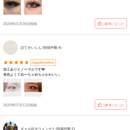
2026年01月29日投稿
1参考になった
ぽてせいじん (投稿件数:4)
★★★★★
SuperExcellent
加工ありとノーマルです🩶
発色よくてめーちゃめちゃかわいい。
2025年07月12日投稿
1参考になった
ギャル好きウォンナ✌︎ (投稿件数:2)