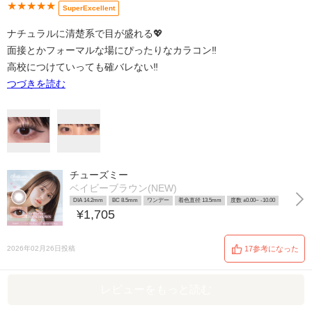
★★★★★
SuperExcellent
ナチュラルに清楚系で目が盛れる💖
面接とかフォーマルな場にぴったりなカラコン‼️
高校につけていっても確バレない‼️
つづきを読む
チューズミー
ベイビーブラウン(NEW)
DIA 14.2mm
BC 8.5mm
ワンデー
着色直径 13.5mm
度数 ±0.00~ -10.00
¥1,705
2026年02月26日投稿
17参考になった
レビューをもっと読む