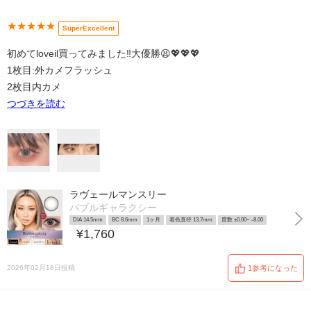
★★★★★
SuperExcellent
初めてloveil買ってみました‼️大優勝😫💖💖💖
1枚目:外カメフラッシュ
2枚目内カメ
つづきを読む
ラヴェールマンスリー
バブルギャラクシー
DIA 14.5mm
BC 8.6mm
1ヶ月
着色直径 13.7mm
度数 ±0.00~ -8.00
¥1,760
2026年02月18日投稿
1参考になった