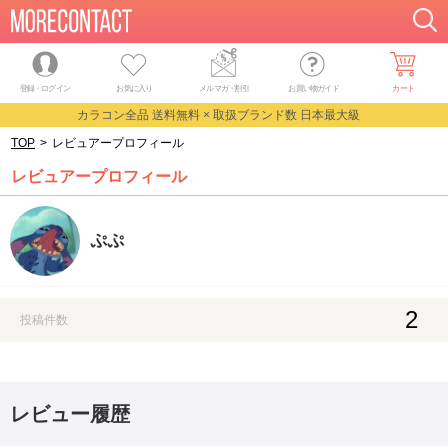
登録・ログイン
お気に入り
メルマガ
・
割引
お買い物ガイド
カート
カラコン全品 送料無料 × 取扱ブランド数 日本最大級
TOP
>
レビュアープロフィール
レビュアープロフィール
ぷぷ
2
投稿件数
レビュー履歴