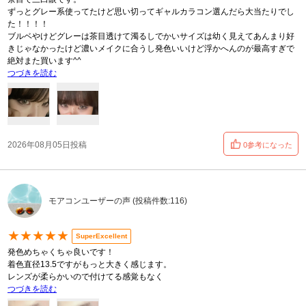
ずっとグレー系使ってたけど思い切ってギャルカラコン選んだら大当たりでし
た！！！！
ブルベやけどグレーは茶目透けて濁るしでかいサイズは幼く見えてあんまり好
きじゃなかったけど濃いメイクに合うし発色いいけど浮かへんのが最高すぎで
絶対また買います^^
つづきを読む
2026年08月05日投稿
0参考になった
モアコンユーザーの声 (投稿件数:116)
★★★★★
SuperExcellent
発色めちゃくちゃ良いです！
着色直径13.5ですがもっと大きく感じます。
レンズが柔らかいので付けてる感覚もなく
つづきを読む