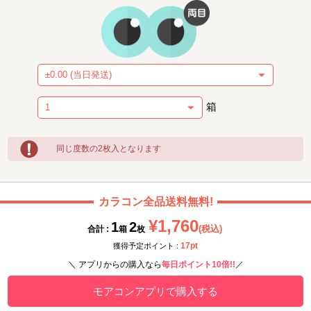
箱
同じ度数の2枚入となります
カラコン全品送料無料!
¥1,760
1
2
(税込)
合計 :
箱
枚
17pt
獲得予定ポイント :
＼ アプリからの購入なら
毎日ポイント10倍!!
／
モアコンアプリで購入する