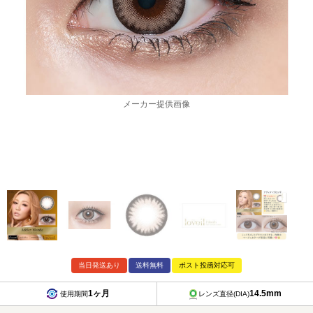
メーカー提供画像
当日発送あり
送料無料
ポスト投函対応可
1ヶ月
14.5mm
使用期間
レンズ直径(DIA)