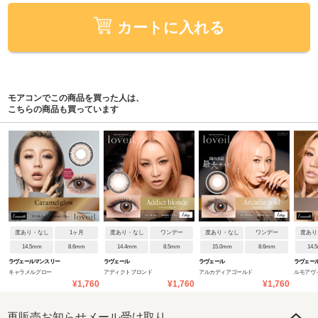
カートに入れる
モアコンでこの商品を買った人は、
こちらの商品も買っています
度あり・なし
1ヶ月
度あり・なし
ワンデー
度あり・なし
ワンデー
度あり
14.5mm
8.6mm
14.4mm
8.5mm
15.0mm
8.6mm
14.
ラヴェールマンスリー
ラヴェール
ラヴェール
ラヴェー
キャラメルグロー
アディクトブロンド
アルカディアゴールド
ルモアヴ
¥1,760
¥1,760
¥1,760
再販売お知らせメール受け取り