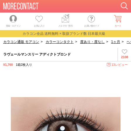
登録・ログイン
お気に入り
メルマガ
・
割引
お買い物ガイド
カート
カラコン全品 送料無料 × 取扱ブランド数 日本最大級
カラコン通販 モアコン
>
カラーコンタクト
>
度あり・度なし
>
1ヶ月
>
ヘ
ラヴェールマンスリー アディクトブロンド
2108
¥1,760
1箱2枚入り
13レビュー