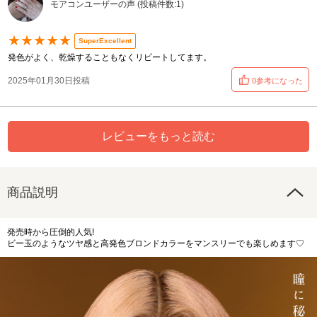
モアコンユーザーの声 (投稿件数:1)
★★★★★
SuperExcellent
発色がよく、乾燥することもなくリピートしてます。
2025年01月30日投稿
0参考になった
レビューをもっと読む
商品説明
発売時から圧倒的人気!
ビー玉のようなツヤ感と高発色ブロンドカラーをマンスリーでも楽しめます♡