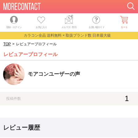
登録・ログイン
お気に入り
メルマガ
・
割引
お買い物ガイド
カート
カラコン全品 送料無料 × 取扱ブランド数 日本最大級
TOP
>
レビュアープロフィール
レビュアープロフィール
モアコンユーザーの声
1
投稿件数
レビュー履歴