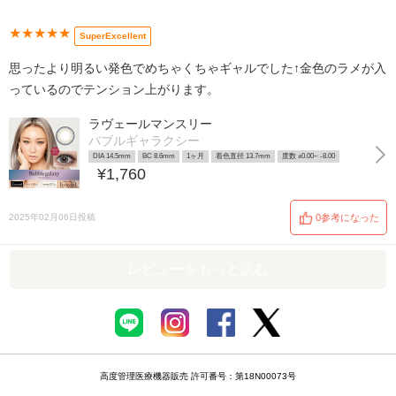
★★★★★
SuperExcellent
思ったより明るい発色でめちゃくちゃギャルでした↑金色のラメが入
っているのでテンション上がります。
ラヴェールマンスリー
バブルギャラクシー
DIA 14.5mm
BC 8.6mm
1ヶ月
着色直径 13.7mm
度数 ±0.00~ -8.00
¥1,760
2025年02月06日投稿
0参考になった
レビューをもっと読む
高度管理医療機器販売 許可番号：第18N00073号