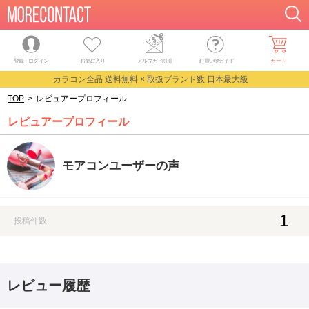
登録・ログイン
お気に入り
メルマガ
・
割引
お買い物ガイド
カート
カラコン全品 送料無料 × 取扱ブランド数 日本最大級
TOP
>
レビュアープロフィール
レビュアープロフィール
モアコンユーザーの声
1
投稿件数
レビュー履歴