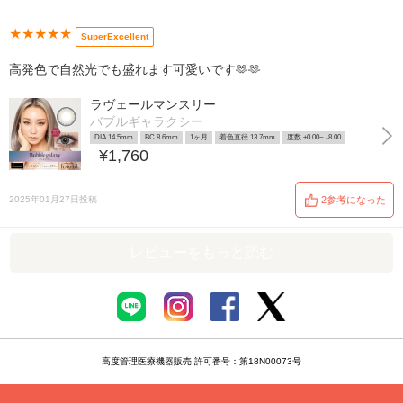
★★★★★
SuperExcellent
高発色で自然光でも盛れます可愛いです🫶🫶
ラヴェールマンスリー
バブルギャラクシー
DIA 14.5mm
BC 8.6mm
1ヶ月
着色直径 13.7mm
度数 ±0.00~ -8.00
¥1,760
2025年01月27日投稿
2参考になった
レビューをもっと読む
高度管理医療機器販売 許可番号：第18N00073号