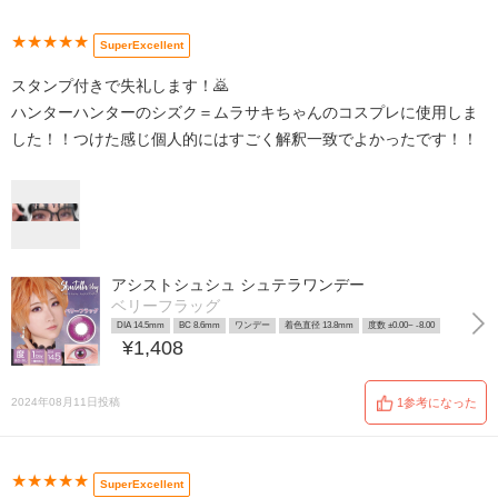
★★★★★
SuperExcellent
スタンプ付きで失礼します！🙇
ハンターハンターのシズク＝ムラサキちゃんのコスプレに使用しま
した！！つけた感じ個人的にはすごく解釈一致でよかったです！！
アシストシュシュ シュテラワンデー
ベリーフラッグ
DIA 14.5mm
BC 8.6mm
ワンデー
着色直径 13.8mm
度数 ±0.00~ -8.00
¥1,408
2024年08月11日投稿
1参考になった
★★★★★
SuperExcellent