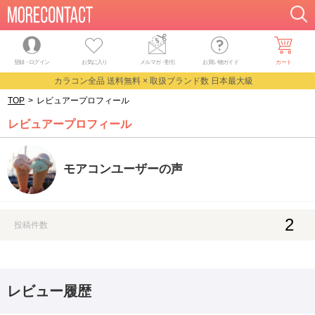
登録・ログイン
お気に入り
メルマガ
・
割引
お買い物ガイド
カート
カラコン全品 送料無料 × 取扱ブランド数 日本最大級
TOP
>
レビュアープロフィール
レビュアープロフィール
モアコンユーザーの声
2
投稿件数
レビュー履歴