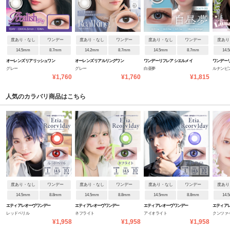
度あり・なし
ワンデー
度あり・なし
ワンデー
度あり・なし
ワンデー
度あり
14.5mm
8.7mm
14.2mm
8.7mm
14.5mm
8.7mm
14.
オーレンズ リアリッシュワン
オーレンズ リアルリングワン
ワンデーリフレア シエルメイ
ワンデーリ
グレー
グレー
白昼夢
ルナンピ
デー
デー
¥1,760
¥1,760
¥1,815
人気のカラバリ商品はこちら
度あり・なし
ワンデー
度あり・なし
ワンデー
度あり・なし
ワンデー
度あり
14.5mm
8.8mm
14.5mm
8.8mm
14.5mm
8.8mm
14.
エティアレオーヴワンデー
エティアレオーヴワンデー
エティアレオーヴワンデー
エティア
レッドベリル
ネフライト
アイオライト
クンツァ
¥1,958
¥1,958
¥1,958