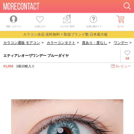
登録・ログイン
お気に入り
メルマガ
・
割引
お買い物ガイド
カート
カラコン全品 送料無料 × 取扱ブランド数 日本最大級
カラコン通販 モアコン
>
カラーコンタクト
>
度あり・度なし
>
ワンデー
>
エティアレオーヴワンデー ブルーダイヤ
64
¥1,958
1箱10枚入り
0レビュー