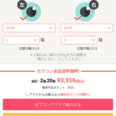
箱
箱
(1箱10枚入り)
(1箱10枚入り)
※１箱のみご購入の方は片方の度数を
「購入しない」にしてください
カラコン全品送料無料!
¥3,916
2
20
(税込)
合計 :
箱
枚
38pt
獲得予定ポイント :
＼ アプリからの購入なら
毎日ポイント10倍!!
／
モアコンアプリで購入する