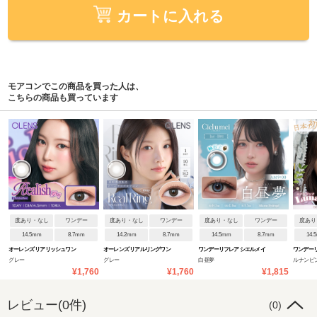
カートに入れる
モアコンでこの商品を買った人は、
こちらの商品も買っています
度あり・なし
ワンデー
度あり・なし
ワンデー
度あり・なし
ワンデー
度あり
14.5mm
8.7mm
14.2mm
8.7mm
14.5mm
8.7mm
14.
オーレンズ リアリッシュワン
オーレンズ リアルリングワン
ワンデーリフレア シエルメイ
ワンデーリ
グレー
グレー
白昼夢
ルナンピ
デー
デー
¥1,760
¥1,760
¥1,815
レビュー(0件)
(0)