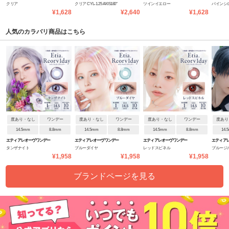
クリア
クリア CYL-1.25 AXIS180°
ツインイエロー
パインシ
38% UV ウルトラティン
ス(乱視用)
プワンデーネオ
ンデー
¥1,628
¥2,640
¥1,628
人気のカラバリ商品はこちら
度あり・なし
ワンデー
度あり・なし
ワンデー
度あり・なし
ワンデー
度あり
14.5mm
8.8mm
14.5mm
8.8mm
14.5mm
8.8mm
14.
エティアレオーヴワンデー
エティアレオーヴワンデー
エティアレオーヴワンデー
エティア
タンザナイト
ブルーダイヤ
レッドスピネル
ブルージ
¥1,958
¥1,958
¥1,958
ブランドページを見る