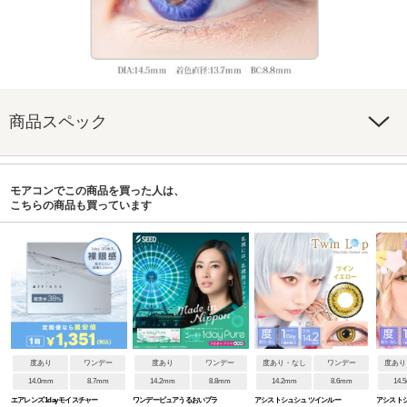
商品スペック
モアコンでこの商品を買った人は、
こちらの商品も買っています
度あり
ワンデー
度あり
ワンデー
度あり・なし
ワンデー
度あり
14.0mm
8.7mm
14.2mm
8.8mm
14.2mm
8.6mm
14.
エアレンズ 1day モイスチャー
ワンデーピュアうるおいプラ
アシストシュシュ ツインルー
アシストシ