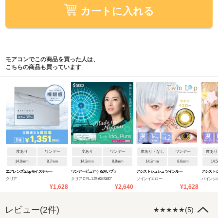
カートに入れる
モアコンでこの商品を買った人は、
こちらの商品も買っています
度あり
ワンデー
度あり
ワンデー
度あり・なし
ワンデー
度あり
14.0mm
8.7mm
14.2mm
8.8mm
14.2mm
8.6mm
14.
エアレンズ 1day モイスチャー
ワンデーピュアうるおいプラ
アシストシュシュ ツインルー
アシストシ
クリア
クリア CYL-1.25 AXIS180°
ツインイエロー
パインシ
38% UV ウルトラティン
ス(乱視用)
プワンデーネオ
ンデー
¥1,628
¥2,640
¥1,628
レビュー(2件)
★★★★★(5)