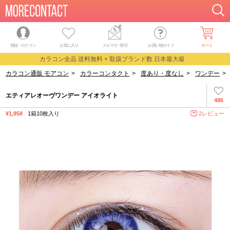
登録・ログイン
お気に入り
メルマガ
・
割引
お買い物ガイド
カート
カラコン全品 送料無料 × 取扱ブランド数 日本最大級
カラコン通販 モアコン
>
カラーコンタクト
>
度あり・度なし
>
ワンデー
>
エティアレオーヴワンデー アイオライト
486
¥1,958
1箱10枚入り
2レビュー