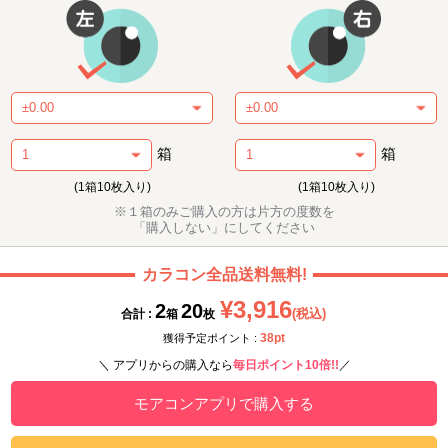
箱
箱
(1箱10枚入り)
(1箱10枚入り)
※１箱のみご購入の方は片方の度数を
「購入しない」にしてください
カラコン全品送料無料!
¥3,916
2
20
(税込)
合計 :
箱
枚
38pt
獲得予定ポイント :
＼ アプリからの購入なら
毎日ポイント10倍!!
／
モアコンアプリで購入する