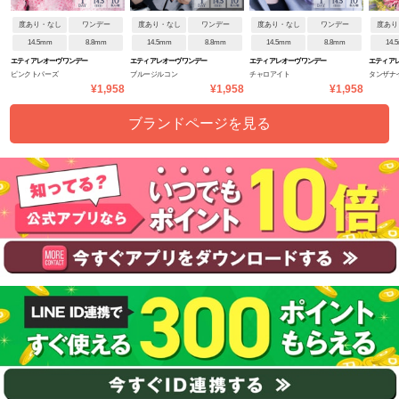
度あり・なし
ワンデー
度あり・なし
ワンデー
度あり・なし
ワンデー
度あり
14.5mm
8.8mm
14.5mm
8.8mm
14.5mm
8.8mm
14.
エティアレオーヴワンデー
エティアレオーヴワンデー
エティアレオーヴワンデー
エティア
ピンクトパーズ
ブルージルコン
チャロアイト
タンザナ
¥1,958
¥1,958
¥1,958
ブランドページを見る