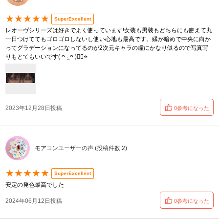
★★★★★
SuperExcellent
レオーヴシリーズは好きでよく使っています!女装も男装もどちらにも使えて丸
一日つけててもゴロゴロしないし使い心地も最高です。縁が暗めで中央に向か
ってグラデーションになってるのが2次元キャラの瞳にかなり似るので写真写
りもとてもいいです︎( ᴖ ·̫ ᴖ )︎︎👍🏻⭐️
2023年12月28日投稿
0参考になった
モアコンユーザーの声 (投稿件数:2)
★★★★★
SuperExcellent
安定の発色最高でした
2024年06月12日投稿
0参考になった