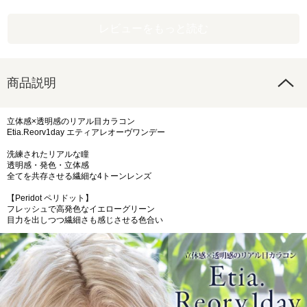
レビューをもっと読む
商品説明
立体感×透明感のリアル目カラコン
Etia.Reorv1day エティアレオーヴワンデー
洗練されたリアルな瞳
透明感・発色・立体感
全てを共存させる繊細な4トーンレンズ
【Peridot ペリドット】
フレッシュで高発色なイエローグリーン
目力を出しつつ繊細さも感じさせる色合い