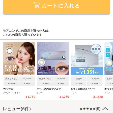
カートに入れる
モアコンでこの商品を買った人は、
こちらの商品も買っています
度あり・なし
ワンデー
度あり・なし
ワンデー
度あり
ワンデー
度あり
14.5mm
8.6mm
14.2mm
8.7mm
14.0mm
8.7mm
14.
マランマラン
オーレンズ スカンディワンデ
エアレンズ 1day モイスチャー
オーレンズ
メープルコントゥア
グレー
クリア
アクア
ー
38% UV ウルトラティン
ワンデー
¥1,760
¥1,760
¥1,628
レビュー(6件)
★★★★★(5)