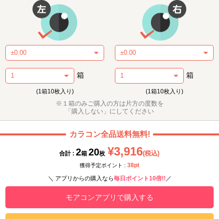
箱
箱
(1箱10枚入り)
(1箱10枚入り)
※１箱のみご購入の方は片方の度数を
「購入しない」にしてください
カラコン全品送料無料!
¥3,916
2
20
(税込)
合計 :
箱
枚
38pt
獲得予定ポイント :
＼ アプリからの購入なら
毎日ポイント10倍!!
／
モアコンアプリで購入する