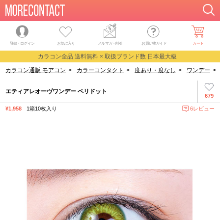
登録・ログイン
お気に入り
メルマガ
・
割引
お買い物ガイド
カート
カラコン全品 送料無料 × 取扱ブランド数 日本最大級
カラコン通販 モアコン
>
カラーコンタクト
>
度あり・度なし
>
ワンデー
>
エティアレオーヴワンデー ペリドット
679
¥1,958
1箱10枚入り
6レビュー