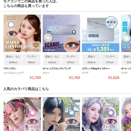
モアコンでこの商品を買った人は、
こちらの商品も買っています
度あり・なし
ワンデー
度あり・なし
ワンデー
度あり
ワンデー
度あり
14.5mm
8.6mm
14.2mm
8.7mm
14.0mm
8.7mm
14.
マランマラン
オーレンズ スカンディワンデ
エアレンズ 1day モイスチャー
オーレンズ
メープルコントゥア
グレー
クリア
アクア
ー
38% UV ウルトラティン
ワンデー
¥1,760
¥1,760
¥1,628
人気のカラバリ商品はこちら