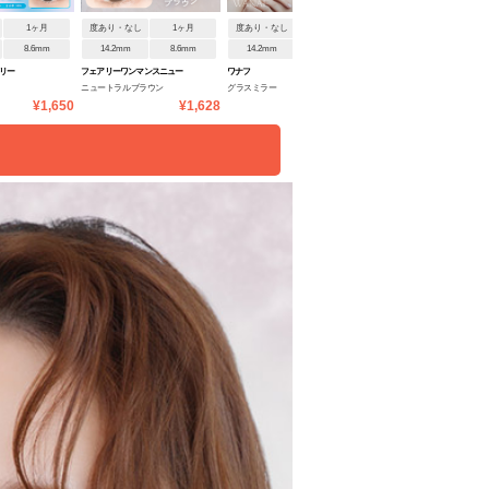
1ヶ月
度あり・なし
1ヶ月
度あり・なし
ワンデー
度あり・なし
1ヶ月
8.6mm
14.2mm
8.6mm
14.2mm
8.7mm
14.2mm
8.6mm
リー
フェアリーワンマンスニュー
ワナフ
フェリアモ マンスリー
ニュートラルブラウン
グラスミラー
コーヒーゼリー
トラルシリーズ
¥1,650
¥1,628
¥1,760
¥1