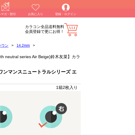
ルマガ・割引
お気に入り
登録・ログイン
カラコン全品送料無料
会員登録で更にお得！
ラウン
>
14.2mm
>
al series Air Beige)鈴木友菜】カラ
ワンマンスニュートラルシリーズ エ
1箱2枚入り