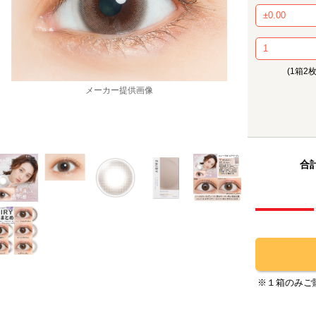
(1箱2
メーカー提供画像
合計
※１箱のみご