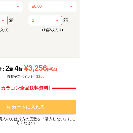
箱
箱
枚入り)
(1箱2枚入り)
メーカー提供画像
メーカ
¥3,256
2
4
 :
箱
枚
(税込)
32pt
獲得予定ポイント :
カラコン全品送料無料!
カートに入れる
購入の方は片方の度数を「購入しない」にし
てください