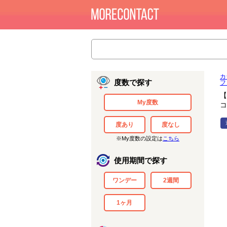
カ
度数で探す
フ
【
My度数
コ
度あり
度なし
※My度数の設定は
こちら
使用期間で探す
ワンデー
2週間
1ヶ月