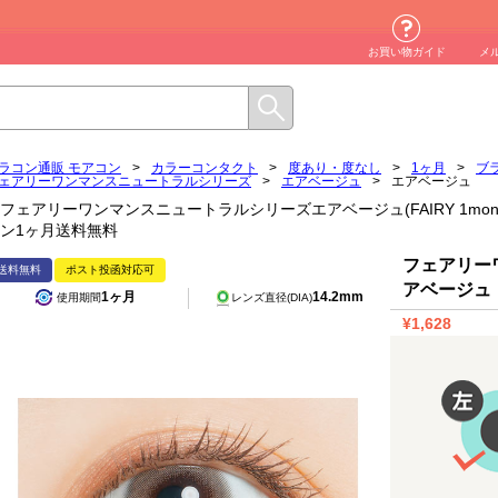
お買い物ガイド
メ
ラコン通販 モアコン
>
カラーコンタクト
>
度あり・度なし
>
1ヶ月
>
ブ
ェアリーワンマンスニュートラルシリーズ
>
エアベージュ
>
エアベージュ
フェアリーワンマンスニュートラルシリーズエアベージュ(FAIRY 1month neutr
ン1ヶ月送料無料
フェアリー
送料無料
ポスト投函対応可
アベージュ
1ヶ月
14.2mm
使用期間
レンズ直径(DIA)
¥1,628