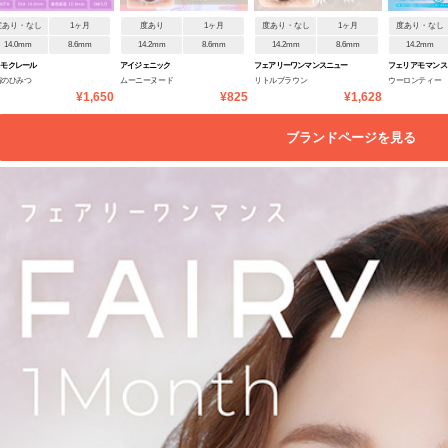
度あり・なし
1ヶ月
度あり
1ヶ月
度あり・なし
1ヶ月
度あり・なし
14.0mm
8.6mm
14.2mm
8.6mm
14.2mm
8.6mm
14.2mm
リモクレール
アイジェニック
フェアリーワンマンスニュー
フェリアモ マンス
宙のひみつ
ムーニーヌード
リトルブラウン
ウーロンティー
トラルシリーズ
¥1,650
¥825
¥1,628
ブランドページを見る