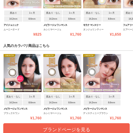
度あり
1ヶ月
度あり・なし
1ヶ月
度あり・なし
1ヶ月
度あり
14.2mm
8.6mm
14.2mm
8.6mm
14.2mm
8.6mm
14.
アイジェニック
メビラージュ ワンマンス
モラク マンスリー
フェアリ
ムーニーヌード
カシミヤベージュ
タンジェリンティー
エアベー
トラルシ
¥825
¥1,760
¥1,650
人気のカラバリ商品はこちら
度あり・なし
1ヶ月
度あり・なし
1ヶ月
度あり・なし
1ヶ月
14.2mm
8.6mm
14.2mm
8.6mm
14.2mm
8.6mm
メビラージュ ワンマンス
メビラージュ ワンマンス
メビラージュ ワンマンス
ブラックスワン
カシミヤベージュ
ディスティニーブラウン
¥1,760
¥1,760
¥1,760
ブランドページを見る