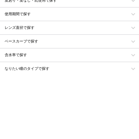
度あり・度なし・乱使用で探す
使用期間で探す
レンズ直径で探す
ベースカーブで探す
含水率で探す
なりたい瞳のタイプで探す
自分のタイプで探す
デザインで探す
ブランド名でさがす
洗浄液・装着液・ケースを探す
ログイン・会員登録
会員規約