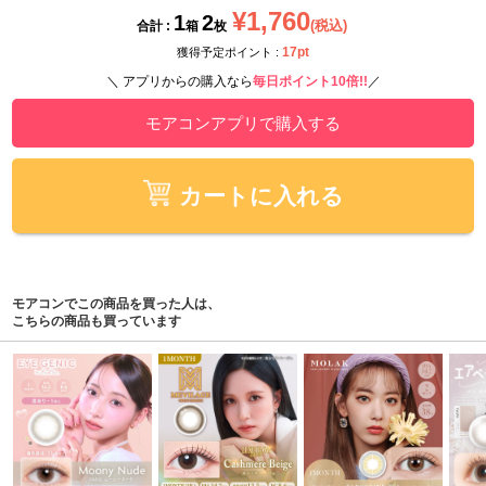
¥1,760
1
2
(税込)
合計 :
箱
枚
17pt
獲得予定ポイント :
＼ アプリからの購入なら
毎日ポイント10倍!!
／
モアコンアプリで購入する
カートに入れる
モアコンでこの商品を買った人は、
こちらの商品も買っています