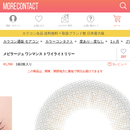
登録・ログイン
お気に入り
メルマガ
・
割引
お買い物ガイド
カート
カラコン全品 送料無料 × 取扱ブランド数 日本最大級
カラコン通販 モアコン
>
カラーコンタクト
>
度あり・度なし
>
1ヶ月
>
グ
メビラージュ ワンマンス トワイライトリリー
297
¥1,760
1箱2枚入り
3レビュー
この商品は、関東・関西地方に最短で明日お届けできます