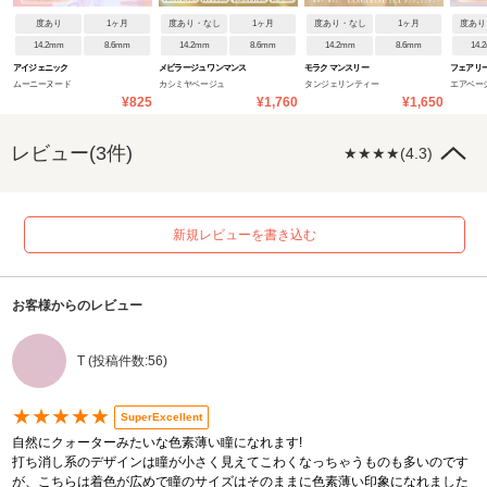
度あり
1ヶ月
度あり・なし
1ヶ月
度あり・なし
1ヶ月
度あり
14.2mm
8.6mm
14.2mm
8.6mm
14.2mm
8.6mm
14.
アイジェニック
メビラージュ ワンマンス
モラク マンスリー
フェアリ
ムーニーヌード
カシミヤベージュ
タンジェリンティー
エアベー
トラルシ
¥825
¥1,760
¥1,650
レビュー(3件)
★★★★(4.3)
新規レビューを書き込む
お客様からのレビュー
T (投稿件数:56)
★★★★★
SuperExcellent
自然にクォーターみたいな色素薄い瞳になれます!
打ち消し系のデザインは瞳が小さく見えてこわくなっちゃうものも多いのです
が、こちらは着色が広めで瞳のサイズはそのままに色素薄い印象になれました