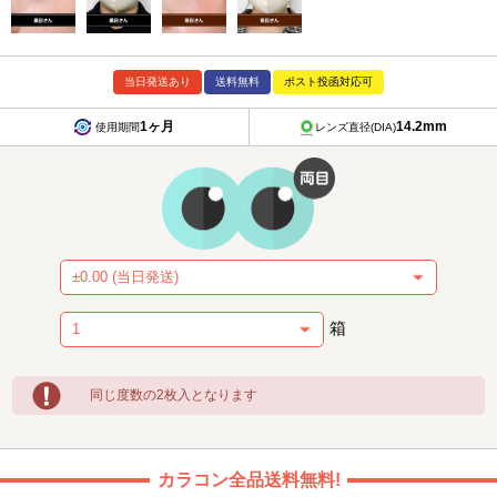
当日発送あり
送料無料
ポスト投函対応可
1ヶ月
14.2mm
使用期間
レンズ直径(DIA)
箱
同じ度数の2枚入となります
カラコン全品送料無料!