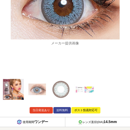
メーカー提供画像
当日発送あり
送料無料
ポスト投函対応可
ワンデー
14.5mm
使用期間
レンズ直径(DIA)