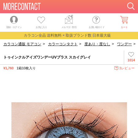
登録・ログイン
お気に入り
メルマガ
・
割引
お買い物ガイド
カート
カラコン全品 送料無料 × 取扱ブランド数 日本最大級
カラコン通販 モアコン
>
カラーコンタクト
>
度あり・度なし
>
ワンデー
>
トゥインクルアイズワンデーUVプラス スカイグレイ
1014
¥1,760
1箱10枚入り
3レビュー