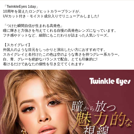
「TwinkleEyes 1day」
10周年を迎えたロングヒットカラーブランドが、
UVカット付き・モイスト成分入りでリニューアルしました!
「つけた瞬間自信が生まれる高発色」
瞳に輝きと力強さを与えてくれる自慢の高発色レンズになっています。
フチ感やドットなど、細部にもこだわりが詰まった人気シリーズ。
【スカイグレイ】
外国人のような目元をしっかりと演出したい方におすすめです。
スカイグレイと名付けたこの色は空のような青さを持つグレー系カラー。
白、青、グレーを絶妙なバランスで配合。とても印象的に!
着けるだけであなたの個性を引き立ててくれます♪