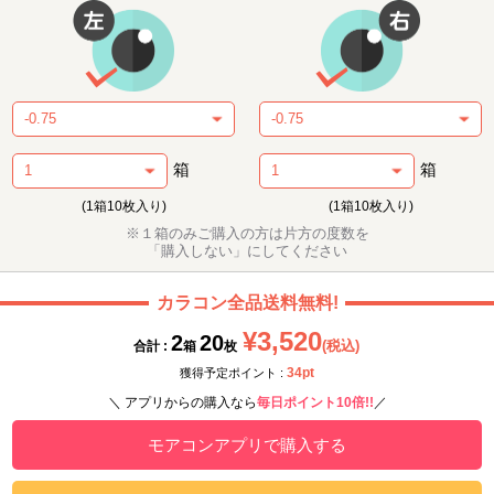
箱
箱
(1箱10枚入り)
(1箱10枚入り)
※１箱のみご購入の方は片方の度数を
「購入しない」にしてください
カラコン全品送料無料!
¥3,520
2
20
(税込)
合計 :
箱
枚
34pt
獲得予定ポイント :
＼ アプリからの購入なら
毎日ポイント10倍!!
／
モアコンアプリで購入する