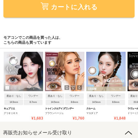
カートに入れる
モアコンでこの商品を買った人は、
こちらの商品も買っています
度あり・なし
ワンデー
度あり・なし
ワンデー
度あり・なし
ワンデー
度あり
14.5mm
8.7mm
14.5mm
8.6mm
14.5mm
8.6mm
15.
キュプリエ
トゥインクルアイズワンデー
クルーム
ラヴェー
グリオニキス
ブラウンベージュ
マカダミア
ドリーミ
UVプラス
¥1,683
¥1,760
¥1,848
再販売お知らせメール受け取り