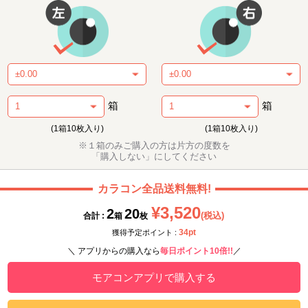
箱
箱
(1箱10枚入り)
(1箱10枚入り)
※１箱のみご購入の方は片方の度数を
「購入しない」にしてください
カラコン全品送料無料!
¥3,520
2
20
(税込)
合計 :
箱
枚
34pt
獲得予定ポイント :
＼ アプリからの購入なら
毎日ポイント10倍!!
／
モアコンアプリで購入する