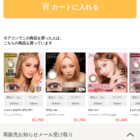
カートに入れる
モアコンでこの商品を買った人は、
こちらの商品も買っています
度あり・なし
ワンデー
度あり・なし
ワンデー
度あり・なし
ワンデー
度あり
14.2mm
8.6mm
14.4mm
8.5mm
15.0mm
8.6mm
14.
トゥインクルアイズワンデー
ラヴェール
フルーリー
トゥイン
アッシュブラウン
ルモアヴィーナス
パールライトブラウン(ぽん
ヘーゼル
UVプラス
UVプラス
¥1,760
¥1,760
¥1,485
ぽこたぬき)
再販売お知らせメール受け取り