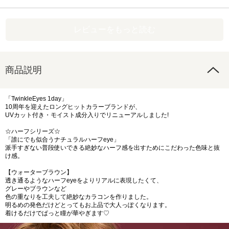
レビューをもっと読む
商品説明
「TwinkleEyes 1day」
10周年を迎えたロングヒットカラーブランドが、
UVカット付き・モイスト成分入りでリニューアルしました!
☆ハーフシリーズ☆
「誰にでも似合うナチュラルハーフeye」
派手すぎない普段使いできる絶妙なハーフ感を出すためにこだわった色味と抜
け感。
【ウォーターブラウン】
透き通るようなハーフeyeをよりリアルに表現したくて、
グレーやブラウンなど
色の重なりを工夫して絶妙なカラコンを作りました。
明るめの発色だけどとってもお上品で大人っぽくなります。
着けるだけでぱっと瞳が華やぎます♡