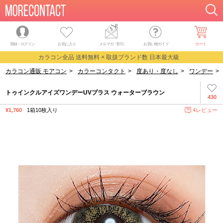
登録・ログイン
お気に入り
メルマガ
・
割引
お買い物ガイド
カート
カラコン全品 送料無料 × 取扱ブランド数 日本最大級
カラコン通販 モアコン
>
カラーコンタクト
>
度あり・度なし
>
ワンデー
>
トゥインクルアイズワンデーUVプラス ウォーターブラウン
430
¥1,760
1箱10枚入り
4レビュー