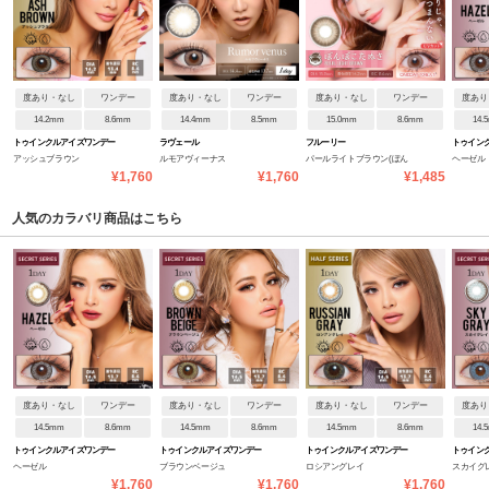
度あり・なし
ワンデー
度あり・なし
ワンデー
度あり・なし
ワンデー
度あり
14.2mm
8.6mm
14.4mm
8.5mm
15.0mm
8.6mm
14.
トゥインクルアイズワンデー
ラヴェール
フルーリー
トゥイン
アッシュブラウン
ルモアヴィーナス
パールライトブラウン(ぽん
ヘーゼル
UVプラス
UVプラス
¥1,760
¥1,760
¥1,485
ぽこたぬき)
人気のカラバリ商品はこちら
度あり・なし
ワンデー
度あり・なし
ワンデー
度あり・なし
ワンデー
度あり
14.5mm
8.6mm
14.5mm
8.6mm
14.5mm
8.6mm
14.
トゥインクルアイズワンデー
トゥインクルアイズワンデー
トゥインクルアイズワンデー
トゥイン
ヘーゼル
ブラウンベージュ
ロシアングレイ
スカイグ
UVプラス
UVプラス
UVプラス
UVプラス
¥1,760
¥1,760
¥1,760