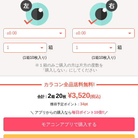
箱
箱
(1箱10枚入り)
(1箱10枚入り)
※１箱のみご購入の方は片方の度数を
「購入しない」にしてください
カラコン全品送料無料!
¥3,520
2
20
(税込)
合計 :
箱
枚
34pt
獲得予定ポイント :
＼ アプリからの購入なら
毎日ポイント10倍!!
／
モアコンアプリで購入する