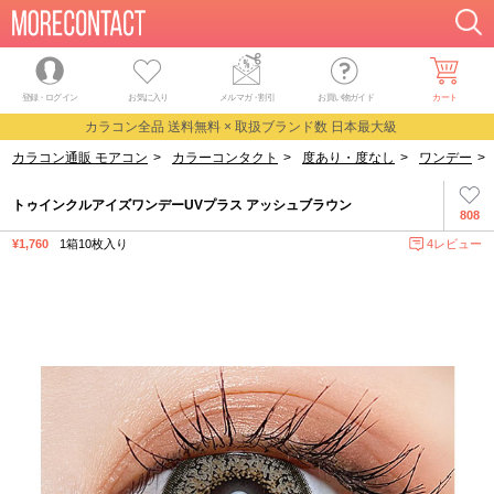
登録・ログイン
お気に入り
メルマガ
・
割引
お買い物ガイド
カート
カラコン全品 送料無料 × 取扱ブランド数 日本最大級
カラコン通販 モアコン
>
カラーコンタクト
>
度あり・度なし
>
ワンデー
>
トゥインクルアイズワンデーUVプラス アッシュブラウン
808
¥1,760
1箱10枚入り
4レビュー