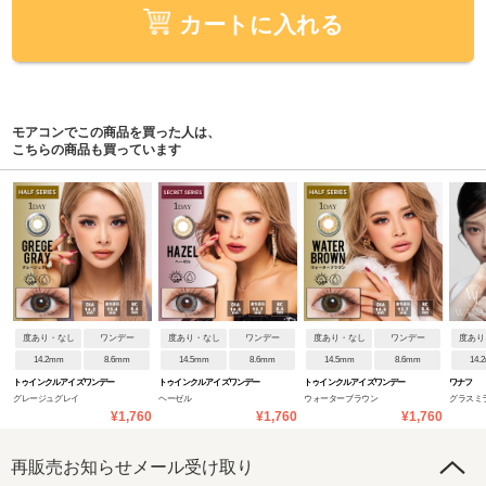
カートに入れる
モアコンでこの商品を買った人は、
こちらの商品も買っています
度あり・なし
ワンデー
度あり・なし
ワンデー
度あり・なし
ワンデー
度あり
14.2mm
8.6mm
14.5mm
8.6mm
14.5mm
8.6mm
14.
トゥインクルアイズワンデー
トゥインクルアイズワンデー
トゥインクルアイズワンデー
ワナフ
グレージュグレイ
ヘーゼル
ウォーターブラウン
グラスミ
UVプラス
UVプラス
UVプラス
¥1,760
¥1,760
¥1,760
再販売お知らせメール受け取り