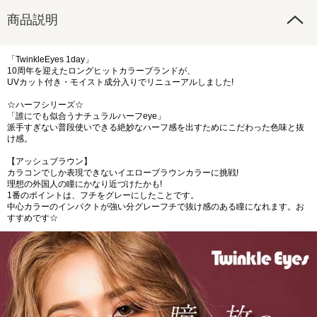
商品説明
「TwinkleEyes 1day」
10周年を迎えたロングヒットカラーブランドが、
UVカット付き・モイスト成分入りでリニューアルしました!
☆ハーフシリーズ☆
「誰にでも似合うナチュラルハーフeye」
派手すぎない普段使いできる絶妙なハーフ感を出すためにこだわった色味と抜
け感。
【アッシュブラウン】
カラコンでしか表現できないイエローブラウンカラーに挑戦!
理想の外国人の瞳にかなり近づけたかも!
1番のポイントは、フチをグレーにしたことです。
中心カラーのインパクトが強い分グレーフチで抜け感のある瞳になれます。お
すすめです☆