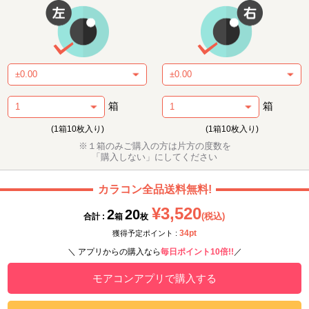
箱
箱
(1箱10枚入り)
(1箱10枚入り)
※１箱のみご購入の方は片方の度数を
「購入しない」にしてください
カラコン全品送料無料!
¥3,520
2
20
(税込)
合計 :
箱
枚
34pt
獲得予定ポイント :
＼ アプリからの購入なら
毎日ポイント10倍!!
／
モアコンアプリで購入する