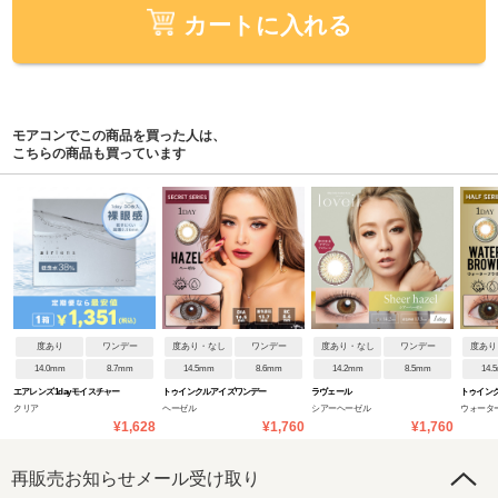
カートに入れる
モアコンでこの商品を買った人は、
こちらの商品も買っています
度あり
ワンデー
度あり・なし
ワンデー
度あり・なし
ワンデー
度あり
14.0mm
8.7mm
14.5mm
8.6mm
14.2mm
8.5mm
14.
エアレンズ 1day モイスチャー
トゥインクルアイズワンデー
ラヴェール
トゥイン
クリア
ヘーゼル
シアーヘーゼル
ウォータ
38% UV ウルトラティン
UVプラス
UVプラス
¥1,628
¥1,760
¥1,760
再販売お知らせメール受け取り