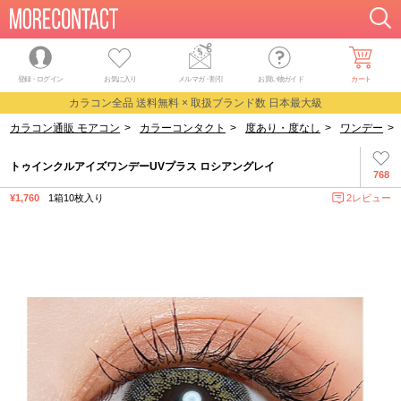
登録・ログイン
お気に入り
メルマガ
・
割引
お買い物ガイド
カート
カラコン全品 送料無料 × 取扱ブランド数 日本最大級
カラコン通販 モアコン
>
カラーコンタクト
>
度あり・度なし
>
ワンデー
>
トゥインクルアイズワンデーUVプラス ロシアングレイ
768
¥1,760
1箱10枚入り
2レビュー