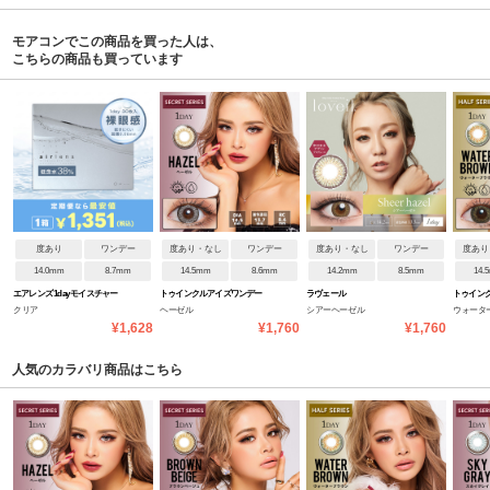
モアコンでこの商品を買った人は、
こちらの商品も買っています
度あり
ワンデー
度あり・なし
ワンデー
度あり・なし
ワンデー
度あり
14.0mm
8.7mm
14.5mm
8.6mm
14.2mm
8.5mm
14.
エアレンズ 1day モイスチャー
トゥインクルアイズワンデー
ラヴェール
トゥイン
クリア
ヘーゼル
シアーヘーゼル
ウォータ
38% UV ウルトラティン
UVプラス
UVプラス
¥1,628
¥1,760
¥1,760
人気のカラバリ商品はこちら