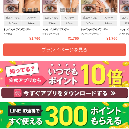
度あり・なし
ワンデー
度あり・なし
ワンデー
度あり・なし
ワンデー
度あり
14.5mm
8.6mm
14.5mm
8.6mm
14.5mm
8.6mm
14.
トゥインクルアイズワンデー
トゥインクルアイズワンデー
トゥインクルアイズワンデー
トゥイン
ヘーゼル
ブラウンベージュ
ウォーターブラウン
スカイグ
UVプラス
UVプラス
UVプラス
UVプラス
¥1,760
¥1,760
¥1,760
ブランドページを見る